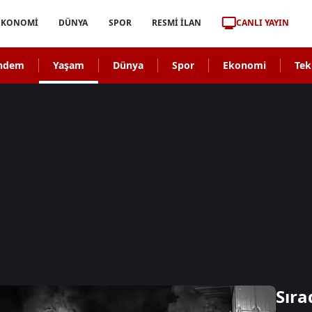
CANLI YAYIN
EKONOMİ
DÜNYA
SPOR
RESMİ İLAN
ndem
Yaşam
Dünya
Spor
Ekonomi
Tek
Sıra