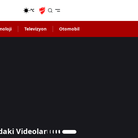
-°C
noloji
Televizyon
Otomobil
daki Videolar