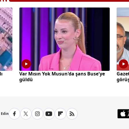
lı
Var Mısın Yok Musun'da şans Buse'ye
Gazet
güldü
görüş
p Edin