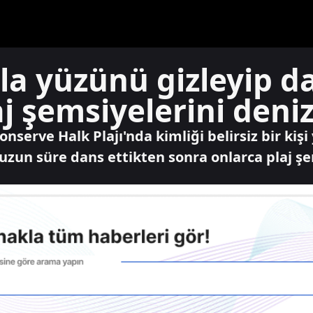
a yüzünü gizleyip da
j şemsiyelerini deniz
nserve Halk Plajı'nda kimliği belirsiz bir kiş
zun süre dans ettikten sonra onlarca plaj şem