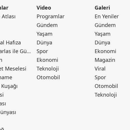
lar
Video
Galeri
Atlası
Programlar
En Yeniler
Gündem
Gündem
Yaşam
Yaşam
l Hafıza
Dünya
Dünya
Canan Barlas ile Gündem
Spor
Ekonomi
n
Ekonomi
Magazin
t Meselesi
Teknoloji
Viral
tname
Otomobil
Spor
 Kuşağı
Otomobil
si
Teknoloji
ası
ünyası
ı
ağ