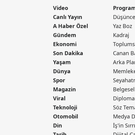
Video
Program
Canlı Yayın
Düşünce 
A Haber Özel
Yaz Boz
Gündem
Kadraj
Ekonomi
Toplumsa
Son Dakika
Yaşam
Arka Pla
Dünya
Memleke
Spor
Seyaha
Magazin
Belgesel
Viral
Diploma
Teknoloji
Söz Tem
Otomobil
Medya D
Din
İş'in Sırr
Tarih
Dijital Ç