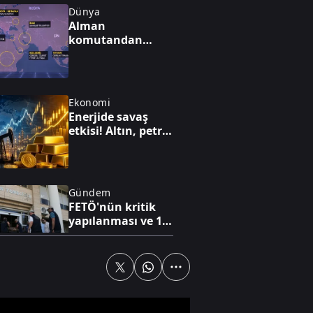
Dünya
Alman
komutandan
nükleer kıyamet
uyarısı: "50 yıl
nükleer kış
yaşayabiliriz"
Ekonomi
Enerjide savaş
etkisi! Altın, petrol
ve faiz dengesi
yeniden
şekilleniyor
Gündem
FETÖ'nün kritik
yapılanması ve 15
Temmuz'a giden
süreç!
Spor
Dünya yıldızı
Salah Trabzon'da