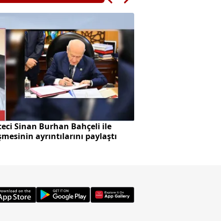
eci Sinan Burhan Bahçeli ile
Başkan Vekilliği se
mesinin ayrıntılarını paylaştı
skandalı!