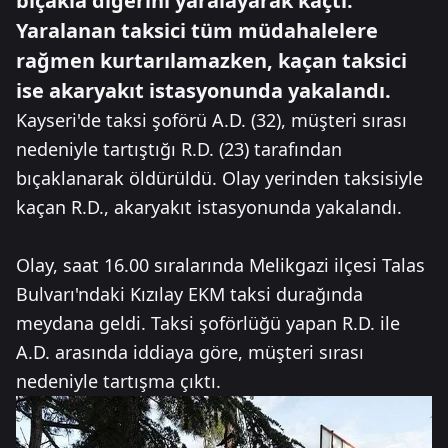
bıçakla diğerini yaralayarak kaçtı.
Yaralanan taksici tüm müdahalelere
rağmen kurtarılamazken, kaçan taksici
ise akaryakıt istasyonunda yakalandı.
Kayseri'de taksi şoförü A.D. (32), müşteri sırası
nedeniyle tartıştığı R.D. (23) tarafından
bıçaklanarak öldürüldü. Olay yerinden taksisiyle
kaçan R.D., akaryakıt istasyonunda yakalandı.
Olay, saat 16.00 sıralarında Melikgazi ilçesi Talas
Bulvarı'ndaki Kızılay EKM taksi durağında
meydana geldi. Taksi şoförlüğü yapan R.D. ile
A.D. arasında iddiaya göre, müşteri sırası
nedeniyle tartışma çıktı.