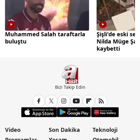
Muhammed Salah taraftarla
Şişli'de eski sev
buluştu
Nilda Müge Şah
kaybetti
Bizi Takip Edin
Video
Son Dakika
Teknoloji
Programlar
Yaşam
Otomobil