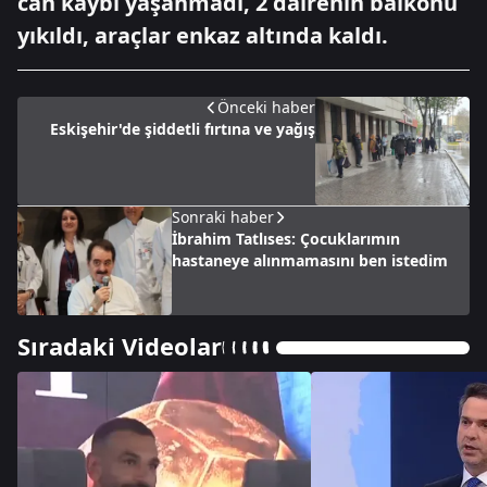
can kaybı yaşanmadı, 2 dairenin balkonu
yıkıldı, araçlar enkaz altında kaldı.
Önceki haber
Eskişehir'de şiddetli fırtına ve yağış
Sonraki haber
İbrahim Tatlıses: Çocuklarımın
hastaneye alınmamasını ben istedim
Sıradaki Videolar