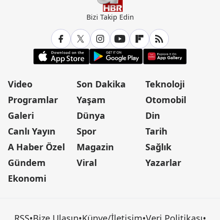
Bizi Takip Edin
Video
Son Dakika
Teknoloji
Programlar
Yaşam
Otomobil
Galeri
Dünya
Din
Canlı Yayın
Spor
Tarih
A Haber Özel
Magazin
Sağlık
Gündem
Viral
Yazarlar
Ekonomi
RSS
•
Bize Ulaşın
•
Künye/İletişim
•
Veri Politikası
•