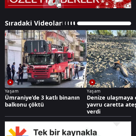
Sıradaki Videolar
Yaşam
Yaşam
Ümraniye’de 3 katlı binanın
Denize ulaşmaya 
balkonu çöktü
yavru caretta ate
verdi