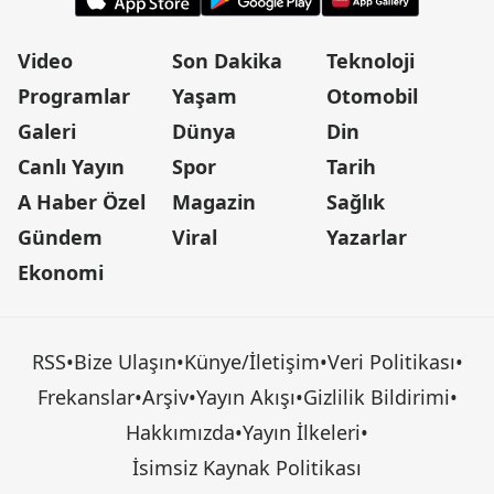
Video
Son Dakika
Teknoloji
Programlar
Yaşam
Otomobil
Galeri
Dünya
Din
Canlı Yayın
Spor
Tarih
A Haber Özel
Magazin
Sağlık
Gündem
Viral
Yazarlar
Ekonomi
RSS
•
Bize Ulaşın
•
Künye/İletişim
•
Veri Politikası
•
Frekanslar
•
Arşiv
•
Yayın Akışı
•
Gizlilik Bildirimi
•
Hakkımızda
•
Yayın İlkeleri
•
İsimsiz Kaynak Politikası