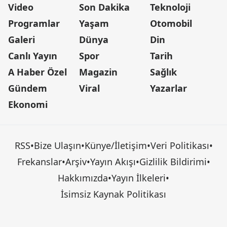
Video
Son Dakika
Teknoloji
Programlar
Yaşam
Otomobil
Galeri
Dünya
Din
Canlı Yayın
Spor
Tarih
A Haber Özel
Magazin
Sağlık
Gündem
Viral
Yazarlar
Ekonomi
RSS
•
Bize Ulaşın
•
Künye/İletişim
•
Veri Politikası
•
Frekanslar
•
Arşiv
•
Yayın Akışı
•
Gizlilik Bildirimi
•
Hakkımızda
•
Yayın İlkeleri
•
İsimsiz Kaynak Politikası