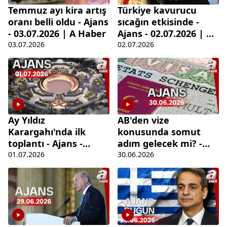
Temmuz ayı kira artış
Türkiye kavurucu
oranı belli oldu - Ajans
sıcağın etkisinde -
- 03.07.2026 | A Haber
Ajans - 02.07.2026 | A
Haber
03.07.2026
02.07.2026
Ay Yıldız
AB'den vize
Karargahı'nda ilk
konusunda somut
toplantı - Ajans -
adım gelecek mi? -
01.07.2026 | A Haber
Ajans - 30.06.2026 | A
01.07.2026
30.06.2026
Haber