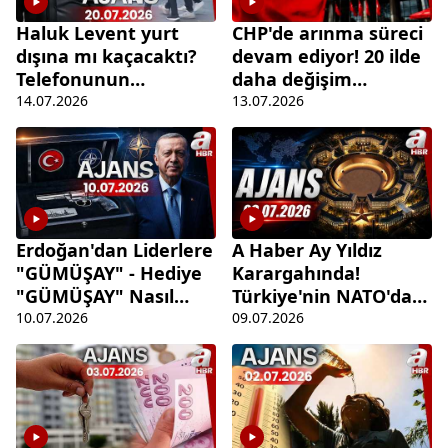
Haluk Levent yurt
CHP'de arınma süreci
dışına mı kaçacaktı?
devam ediyor! 20 ilde
Telefonunun
daha değişim
şifrelerini neden
bekleniyor | Ajans -
14.07.2026
13.07.2026
vermedi? | Ajans-
13.07.2026 | A Haber
14.07.2026
Erdoğan'dan Liderlere
A Haber Ay Yıldız
"GÜMÜŞAY" - Hediye
Karargahında!
"GÜMÜŞAY" Nasıl
Türkiye'nin NATO'daki
Muhafaza Edilecek? |
Etkinliği Nasıl Arttı? |
10.07.2026
09.07.2026
Ajans
Ajans