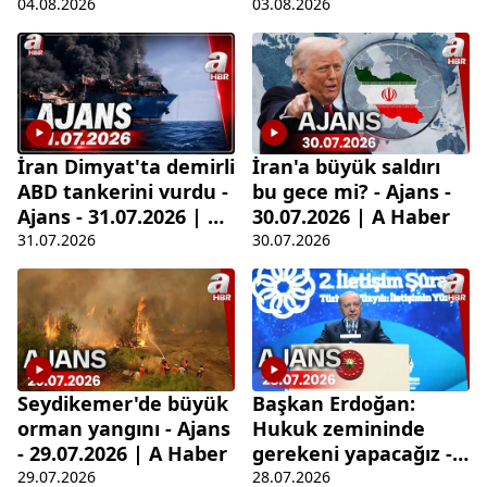
Haber
Haber
04.08.2026
03.08.2026
İran Dimyat'ta demirli
İran'a büyük saldırı
ABD tankerini vurdu -
bu gece mi? - Ajans -
Ajans - 31.07.2026 | A
30.07.2026 | A Haber
Haber
31.07.2026
30.07.2026
Seydikemer'de büyük
Başkan Erdoğan:
orman yangını - Ajans
Hukuk zemininde
- 29.07.2026 | A Haber
gerekeni yapacağız -
Ajans - 28.07.2026 | A
29.07.2026
28.07.2026