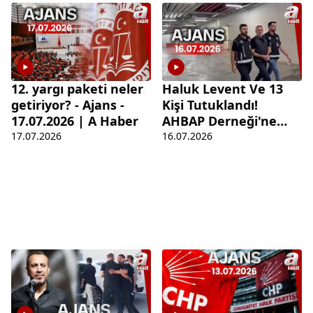
12. yargı paketi neler
Haluk Levent Ve 13
getiriyor? - Ajans -
Kişi Tutuklandı!
17.07.2026 | A Haber
AHBAP Derneği'ne
Tepkiler Büyüyor! |
17.07.2026
16.07.2026
Ajans