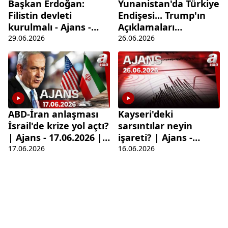
Başkan Erdoğan:
Yunanistan'da Türkiye
Filistin devleti
Endişesi... Trump'ın
kurulmalı - Ajans -
Açıklamaları
29.06.2026 | A Haber
Manşetlere Taşındı! |
29.06.2026
26.06.2026
Ajans
ABD-İran anlaşması
Kayseri'deki
İsrail'de krize yol açtı?
sarsıntılar neyin
| Ajans - 17.06.2026 |
işareti? | Ajans -
A Haber
16.06.2026 A Haber
17.06.2026
16.06.2026