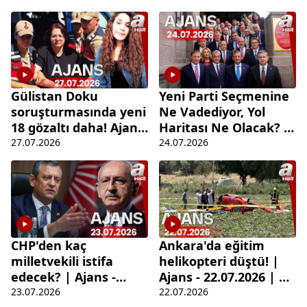
Haber
Gülistan Doku
Yeni Parti Seçmenine
soruşturmasında yeni
Ne Vadediyor, Yol
18 gözaltı daha! Ajans
Haritası Ne Olacak? |
- 27.07.2026 | A Haber
Ajans
27.07.2026
24.07.2026
CHP'den kaç
Ankara'da eğitim
milletvekili istifa
helikopteri düştü! |
edecek? | Ajans -
Ajans - 22.07.2026 | A
23.07.2026 | A Haber
Haber
23.07.2026
22.07.2026