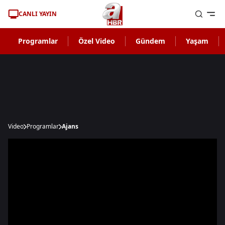
CANLI YAYIN
Programlar
Özel Video
Gündem
Yaşam
Video
Programlar
Ajans