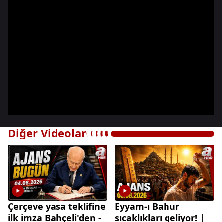
Diğer Videolar
Çerçeve yasa teklifine
Eyyam-ı Bahur
ilk imza Bahçeli'den -
sıcaklıkları geliyor! |