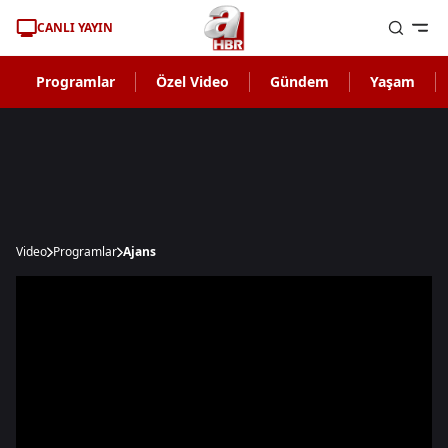
CANLI YAYIN
Programlar
Özel Video
Gündem
Yaşam
Video
Programlar
Ajans