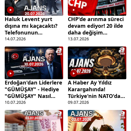
Haluk Levent yurt
CHP'de arınma süreci
dışına mı kaçacaktı?
devam ediyor! 20 ilde
Telefonunun
daha değişim
şifrelerini neden
bekleniyor | Ajans -
14.07.2026
13.07.2026
vermedi? | Ajans-
13.07.2026 | A Haber
14.07.2026
Erdoğan'dan Liderlere
A Haber Ay Yıldız
"GÜMÜŞAY" - Hediye
Karargahında!
"GÜMÜŞAY" Nasıl
Türkiye'nin NATO'daki
Muhafaza Edilecek? |
Etkinliği Nasıl Arttı? |
10.07.2026
09.07.2026
Ajans
Ajans