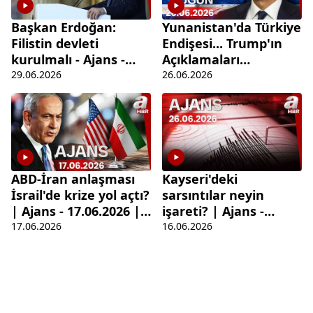
Başkan Erdoğan:
Yunanistan'da Türkiye
Filistin devleti
Endişesi... Trump'ın
kurulmalı - Ajans -
Açıklamaları
29.06.2026 | A Haber
Manşetlere Taşındı! |
29.06.2026
26.06.2026
Ajans
ABD-İran anlaşması
Kayseri'deki
İsrail'de krize yol açtı?
sarsıntılar neyin
| Ajans - 17.06.2026 |
işareti? | Ajans -
A Haber
16.06.2026 A Haber
17.06.2026
16.06.2026