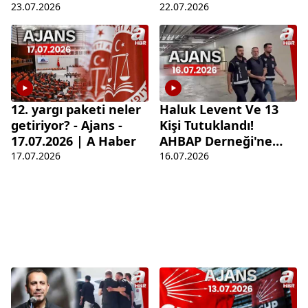
23.07.2026 | A Haber
Haber
23.07.2026
22.07.2026
12. yargı paketi neler
Haluk Levent Ve 13
getiriyor? - Ajans -
Kişi Tutuklandı!
17.07.2026 | A Haber
AHBAP Derneği'ne
Tepkiler Büyüyor! |
17.07.2026
16.07.2026
Ajans