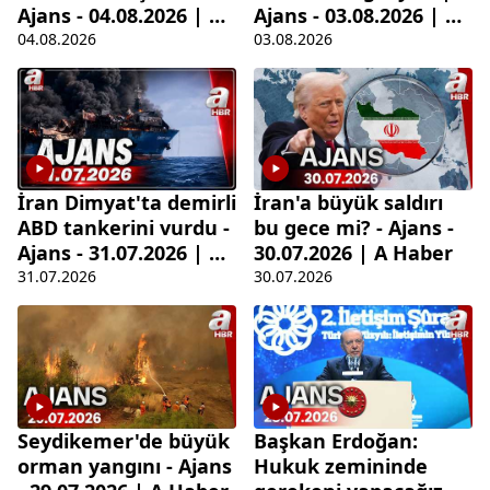
Ajans - 04.08.2026 | A
Ajans - 03.08.2026 | A
Haber
Haber
04.08.2026
03.08.2026
İran Dimyat'ta demirli
İran'a büyük saldırı
ABD tankerini vurdu -
bu gece mi? - Ajans -
Ajans - 31.07.2026 | A
30.07.2026 | A Haber
Haber
31.07.2026
30.07.2026
Seydikemer'de büyük
Başkan Erdoğan:
orman yangını - Ajans
Hukuk zemininde