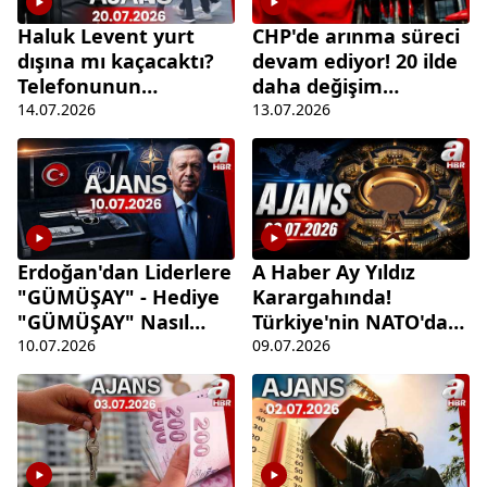
Haluk Levent yurt
CHP'de arınma süreci
dışına mı kaçacaktı?
devam ediyor! 20 ilde
Telefonunun
daha değişim
şifrelerini neden
bekleniyor | Ajans -
14.07.2026
13.07.2026
vermedi? | Ajans-
13.07.2026 | A Haber
14.07.2026
Erdoğan'dan Liderlere
A Haber Ay Yıldız
"GÜMÜŞAY" - Hediye
Karargahında!
"GÜMÜŞAY" Nasıl
Türkiye'nin NATO'daki
Muhafaza Edilecek? |
Etkinliği Nasıl Arttı? |
10.07.2026
09.07.2026
Ajans
Ajans