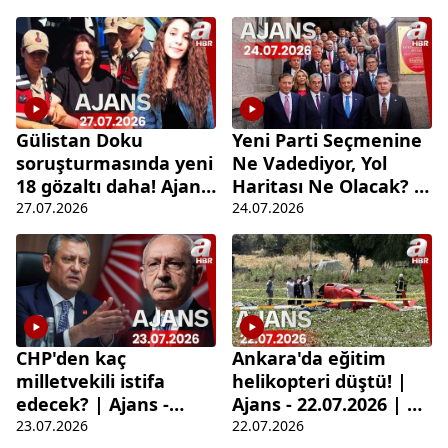
Haber
Gülistan Doku
Yeni Parti Seçmenine
soruşturmasında yeni
Ne Vadediyor, Yol
18 gözaltı daha! Ajans
Haritası Ne Olacak? |
- 27.07.2026 | A Haber
Ajans
27.07.2026
24.07.2026
CHP'den kaç
Ankara'da eğitim
milletvekili istifa
helikopteri düştü! |
edecek? | Ajans -
Ajans - 22.07.2026 | A
23.07.2026 | A Haber
Haber
23.07.2026
22.07.2026