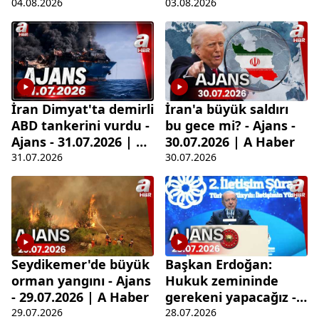
Haber
Haber
04.08.2026
03.08.2026
İran Dimyat'ta demirli
İran'a büyük saldırı
ABD tankerini vurdu -
bu gece mi? - Ajans -
Ajans - 31.07.2026 | A
30.07.2026 | A Haber
Haber
31.07.2026
30.07.2026
Seydikemer'de büyük
Başkan Erdoğan:
orman yangını - Ajans
Hukuk zemininde
- 29.07.2026 | A Haber
gerekeni yapacağız -
Ajans - 28.07.2026 | A
29.07.2026
28.07.2026