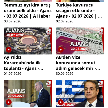
Temmuz ayı kira artış
Türkiye kavurucu
oranı belli oldu - Ajans
sıcağın etkisinde -
- 03.07.2026 | A Haber
Ajans - 02.07.2026 | A
Haber
03.07.2026
02.07.2026
Ay Yıldız
AB'den vize
Karargahı'nda ilk
konusunda somut
toplantı - Ajans -
adım gelecek mi? -
01.07.2026 | A Haber
Ajans - 30.06.2026 | A
01.07.2026
30.06.2026
Haber