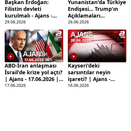
Başkan Erdoğan:
Yunanistan'da Türkiye
Filistin devleti
Endişesi... Trump'ın
kurulmalı - Ajans -
Açıklamaları
29.06.2026 | A Haber
Manşetlere Taşındı! |
29.06.2026
26.06.2026
Ajans
ABD-İran anlaşması
Kayseri'deki
İsrail'de krize yol açtı?
sarsıntılar neyin
| Ajans - 17.06.2026 |
işareti? | Ajans -
A Haber
16.06.2026 A Haber
17.06.2026
16.06.2026