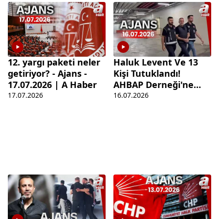
12. yargı paketi neler
Haluk Levent Ve 13
getiriyor? - Ajans -
Kişi Tutuklandı!
17.07.2026 | A Haber
AHBAP Derneği'ne
Tepkiler Büyüyor! |
17.07.2026
16.07.2026
Ajans