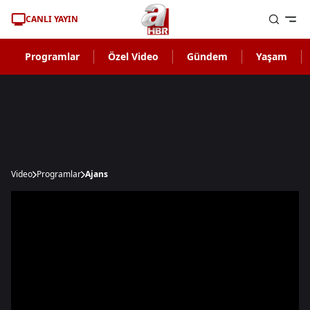
CANLI YAYIN
Programlar
Özel Video
Gündem
Yaşam
Video
Programlar
Ajans