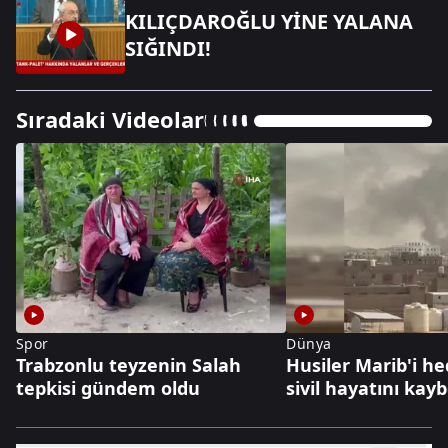
KILIÇDAROĞLU YİNE YALANA
SIĞINDI!
Sıradaki Videolar
Spor
Dünya
Trabzonlu teyzenin Salah
Husiler Marib'i hed
tepkisi gündem oldu
sivil hayatını kayb