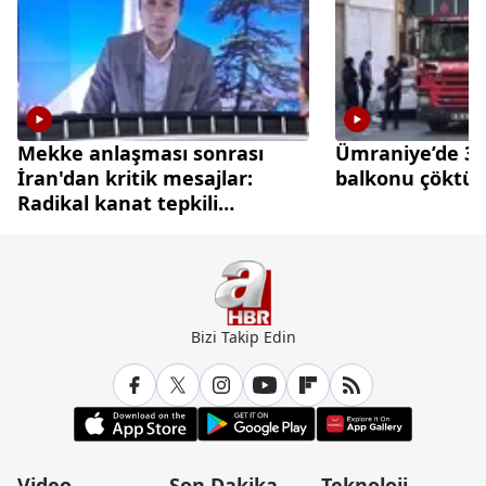
Mekke anlaşması sonrası
Ümraniye’de 3 k
İran'dan kritik mesajlar:
balkonu çöktü
Radikal kanat tepkili
diplomasi cephesi temkinli
Bizi Takip Edin
Video
Son Dakika
Teknoloji