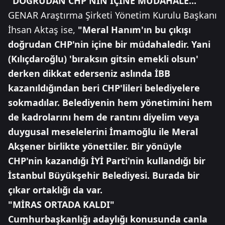
"DOĞRUDAN CHP'NİN İÇİNE MÜDAHALE..."
GENAR Araştırma Şirketi Yönetim Kurulu Başkanı
İhsan Aktaş ise,
"Meral Hanım'ın bu çıkışı
doğrudan CHP'nin içine bir müdahaledir. Yani
(Kılıçdaroğlu) 'bıraksın gitsin emekli olsun'
derken dikkat ederseniz aslında İBB
kazanıldığından beri CHP'lileri belediyelere
sokmadılar. Belediyenin hem yönetimini hem
de kadrolarını hem de rantını diyelim veya
duygusal meselelerini İmamoğlu ile Meral
Akşener birlikte yönettiler. Bir yönüyle
CHP'nin kazandığı İYİ Parti'nin kullandığı bir
İstanbul Büyükşehir Belediyesi. Burada bir
çıkar ortaklığı da var.
"MİRAS ORTADA KALDI"
Cumhurbaşkanlığı adaylığı konusunda canla