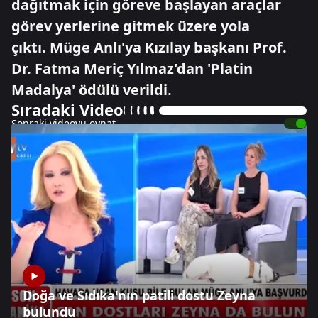
dağıtmak için göreve başlayan araçlar
görev yerlerine gitmek üzere yola
çıktı. Müge Anlı'ya Kızılay başkanı Prof.
Dr. Fatma Meriç Yılmaz'dan 'Platin
Madalya' ödülü verildi.
Sıradaki Video
Sonraki videoyu oynat
Doğa ve Sıdıka'nın patili dostu Zeyna
bulundu