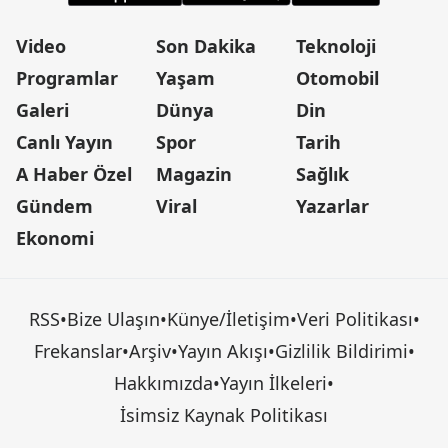
Video
Son Dakika
Teknoloji
Programlar
Yaşam
Otomobil
Galeri
Dünya
Din
Canlı Yayın
Spor
Tarih
A Haber Özel
Magazin
Sağlık
Gündem
Viral
Yazarlar
Ekonomi
RSS
•
Bize Ulaşın
•
Künye/İletişim
•
Veri Politikası
•
Frekanslar
•
Arşiv
•
Yayın Akışı
•
Gizlilik Bildirimi
•
Hakkımızda
•
Yayın İlkeleri
•
İsimsiz Kaynak Politikası