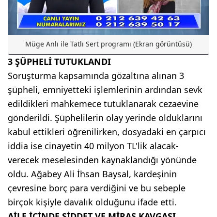
Müge Anlı ile Tatlı Sert programı (Ekran görüntüsü)
3 ŞÜPHELİ TUTUKLANDI
Soruşturma kapsamında gözaltına alınan 3
şüpheli, emniyetteki işlemlerinin ardından sevk
edildikleri mahkemece tutuklanarak cezaevine
gönderildi. Şüphelilerin olay yerinde olduklarını
kabul ettikleri öğrenilirken, dosyadaki en çarpıcı
iddia ise cinayetin 40 milyon TL'lik alacak-
verecek meselesinden kaynaklandığı yönünde
oldu. Ağabey Ali İhsan Baysal, kardeşinin
çevresine borç para verdiğini ve bu sebeple
birçok kişiyle davalık olduğunu ifade etti.
AİLE İÇİNDE ŞİDDET VE MİRAS KAVGASI