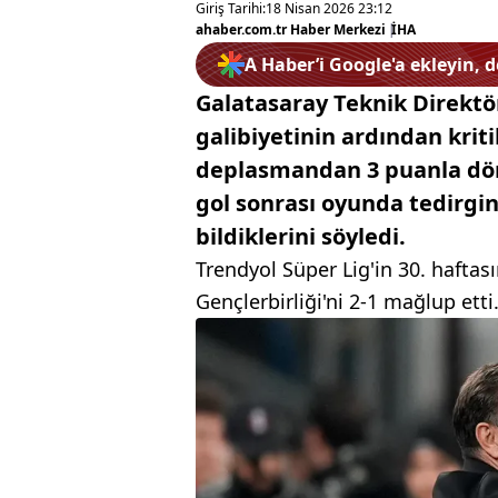
Giriş Tarihi:
18 Nisan 2026 23:12
ahaber.com.tr Haber Merkezi
|
İHA
A Haber’i Google'a ekleyin, 
Galatasaray Teknik Direktö
galibiyetinin ardından krit
deplasmandan 3 puanla dön
gol sonrası oyunda tedirgi
bildiklerini söyledi.
Trendyol Süper Lig'in 30. hafta
Gençlerbirliği'ni 2-1 mağlup etti