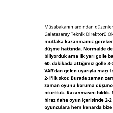
Müsabakanın ardından düzenlen
Galatasaray Teknik Direktörü O
mutlaka kazanmamız gereken b
düşme hattında. Normalde de p
biliyorduk ama ilk yarı golle b
60. dakikada attığımız golle 3
VAR'dan gelen uyarıyla maçı te
2-1'lik skor. Burada zaman zam
zaman oyunu koruma düşüncem
oturttuk. Kazanmasını bildik.
biraz daha oyun içerisinde 2-
oyunculara hem kenarda bize y