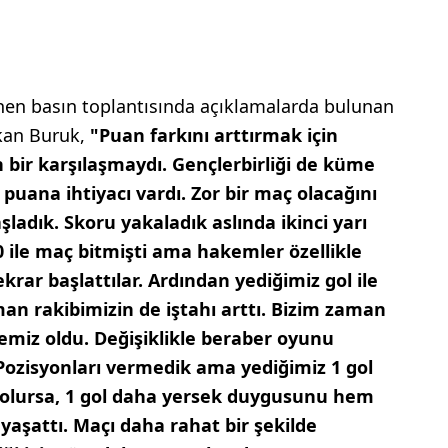
en basın toplantısında açıklamalarda bulunan
kan Buruk,
"Puan farkını arttırmak için
ir karşılaşmaydı. Gençlerbirliği de küme
uana ihtiyacı vardı. Zor bir maç olacağını
aşladık. Skoru yakaladık aslında ikinci yarı
-0 ile maç bitmişti ama hakemler özellikle
krar başlattılar. Ardından yediğimiz gol ile
an rakibimizin de iştahı arttı. Bizim zaman
iz oldu. Değişiklikle beraber oyunu
 Pozisyonları vermedik ama yediğimiz 1 gol
2 olursa, 1 gol daha yersek duygusunu hem
aşattı. Maçı daha rahat bir şekilde