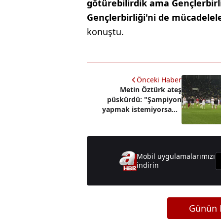
götürebilirdik ama Gençlerbirl
Gençlerbirliği'ni de mücadelel
konuştu.
Önceki Haber
Metin Öztürk ateş
püskürdü: "Şampiyon
yapmak istemiyorsanız
açıkça söyleyin"
Mobil uygulamalarımızı
indirin
Günün M