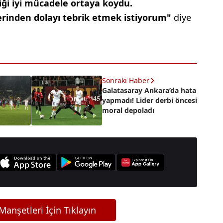
iği iyi mücadele ortaya koydu.
erinden dolayı tebrik etmek istiyorum"
diye
Sonraki Haber
Galatasaray Ankara’da hata
yapmadı! Lider derbi öncesi
moral depoladı
anşetleri İçin Tıklayın