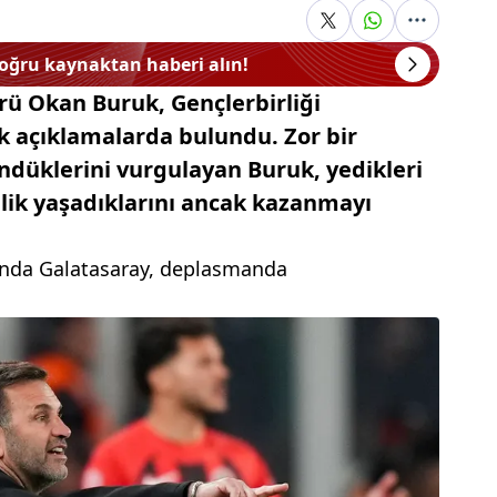
doğru kaynaktan haberi alın!
rü Okan Buruk, Gençlerbirliği
ik açıklamalarda bulundu. Zor bir
düklerini vurgulayan Buruk, yedikleri
nlik yaşadıklarını ancak kazanmayı
sında Galatasaray, deplasmanda
.