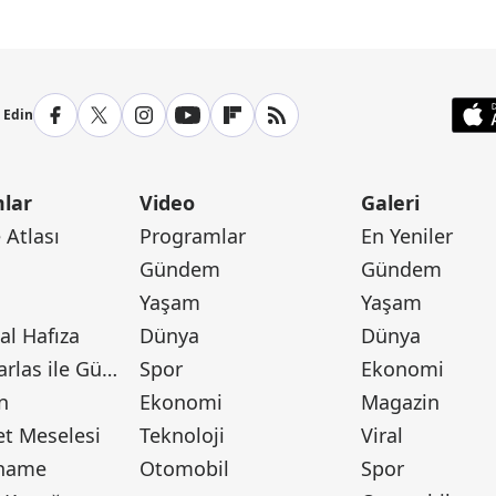
p Edin
lar
Video
Galeri
Atlası
Programlar
En Yeniler
Gündem
Gündem
Yaşam
Yaşam
l Hafıza
Dünya
Dünya
Canan Barlas ile Gündem
Spor
Ekonomi
n
Ekonomi
Magazin
t Meselesi
Teknoloji
Viral
tname
Otomobil
Spor