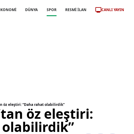
CANLI YAYIN
EKONOMİ
DÜNYA
SPOR
RESMİ İLAN
 öz eleştiri: “Daha rahat olabilirdik”
an öz eleştiri:
olabilirdik”