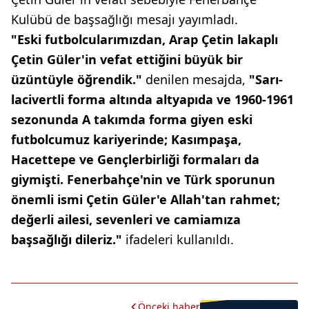
Kulübü de başsağlığı mesajı yayımladı.
"Eski futbolcularımızdan, Arap Çetin lakaplı
Çetin Güler'in vefat ettiğini büyük bir
üzüntüyle öğrendik."
denilen mesajda,
"Sarı-
lacivertli forma altında altyapıda ve 1960-1961
sezonunda A takımda forma giyen eski
futbolcumuz kariyerinde; Kasımpaşa,
Hacettepe ve Gençlerbirliği formaları da
giymişti. Fenerbahçe'nin ve Türk sporunun
önemli ismi Çetin Güler'e Allah'tan rahmet;
değerli ailesi, sevenleri ve camiamıza
başsağlığı dileriz."
ifadeleri kullanıldı.
Önceki haber