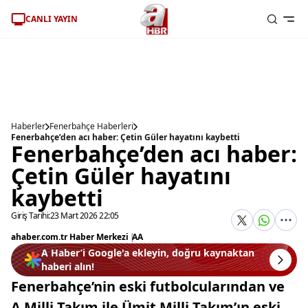
CANLI YAYIN
Haberler
Fenerbahçe Haberleri
Fenerbahçe’den acı haber: Çetin Güler hayatını kaybetti
Fenerbahçe’den acı haber:
Çetin Güler hayatını
kaybetti
Giriş Tarihi:
23 Mart 2026 22:05
ahaber.com.tr Haber Merkezi
|
AA
A Haber’i Google'a ekleyin, doğru kaynaktan
haberi alın!
Fenerbahçe’nin eski futbolcularından ve
A Milli Takım ile Ümit Milli Takım’ın eski