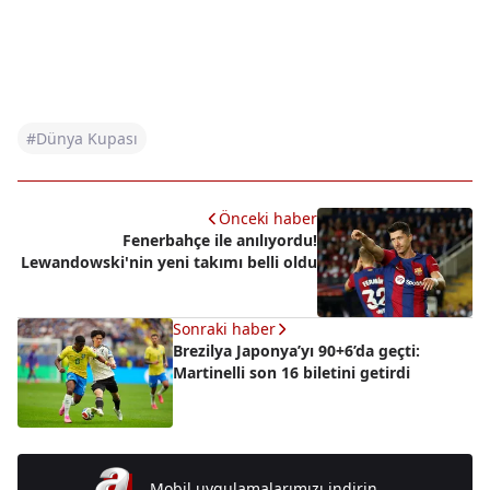
#Dünya Kupası
Önceki haber
Fenerbahçe ile anılıyordu!
Lewandowski'nin yeni takımı belli oldu
Sonraki haber
Brezilya Japonya’yı 90+6’da geçti:
Martinelli son 16 biletini getirdi
Mobil uygulamalarımızı indirin