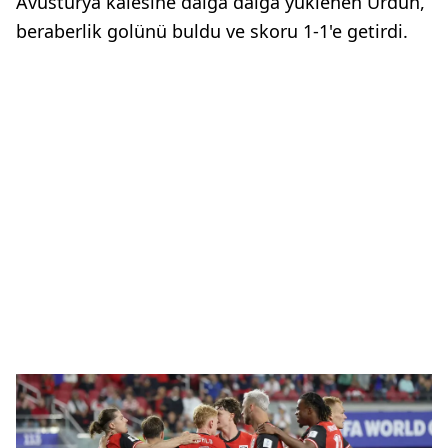
Avusturya kalesine dalga dalga yüklenen Ürdün,
beraberlik golünü buldu ve skoru 1-1'e getirdi.