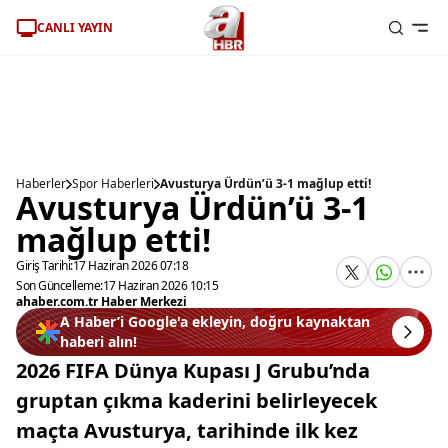
CANLI YAYIN
Haberler
Spor Haberleri
Avusturya Ürdün’ü 3-1 mağlup etti!
Avusturya Ürdün’ü 3-1
mağlup etti!
Giriş Tarihi:
17 Haziran 2026 07:18
Son Güncelleme:
17 Haziran 2026 10:15
ahaber.com.tr Haber Merkezi
A Haber’i Google'a ekleyin, doğru kaynaktan
haberi alın!
2026 FIFA Dünya Kupası J Grubu’nda
gruptan çıkma kaderini belirleyecek
maçta Avusturya, tarihinde ilk kez