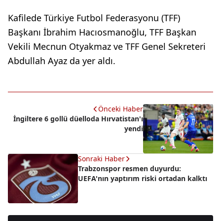
Kafilede Türkiye Futbol Federasyonu (TFF)
Başkanı İbrahim Hacıosmanoğlu, TFF Başkan
Vekili Mecnun Otyakmaz ve TFF Genel Sekreteri
Abdullah Ayaz da yer aldı.
Önceki Haber
İngiltere 6 gollü düelloda Hırvatistan'ı
yendi
Sonraki Haber
Trabzonspor resmen duyurdu:
UEFA'nın yaptırım riski ortadan kalktı