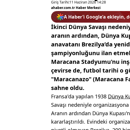
Giriş Tarihi:
11 Haziran 2026 14:28
ahaber.com.tr Haber Merkezi
A Haber’i Google'a ekleyin, 
İkinci Dünya Savaşı nedeniyl
aranın ardından, Dünya Kup
anavatanı Brezilya’da yenide
şampiyonluğunu ilan etmek 
Maracana Stadyumu'nu inşa 
çevirse de, futbol tarihi o
"Maracanazo" (Maracana Fac
sahne oldu.
Fransa'da yapılan 1938
Dünya K
Savaşı nedeniyle organizasyona 12
Aranın ardından Dünya Kupası'nı
kararlaştırıldı. Evindeki orga