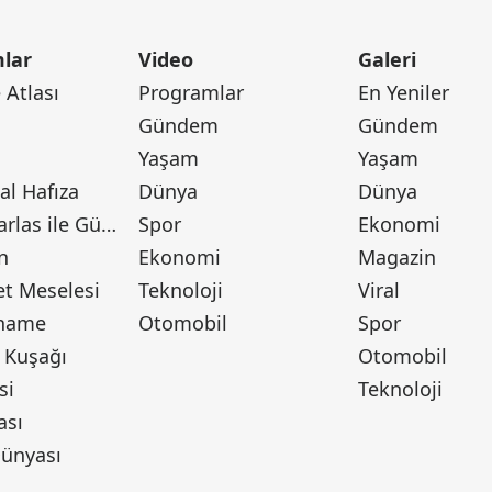
lar
Video
Galeri
Atlası
Programlar
En Yeniler
Gündem
Gündem
Yaşam
Yaşam
l Hafıza
Dünya
Dünya
Canan Barlas ile Gündem
Spor
Ekonomi
n
Ekonomi
Magazin
t Meselesi
Teknoloji
Viral
tname
Otomobil
Spor
 Kuşağı
Otomobil
si
Teknoloji
ası
ünyası
ı