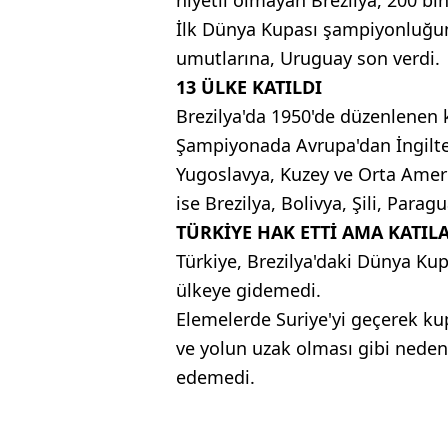
niyetli olmayan Brezilya, 200 bin
İlk Dünya Kupası şampiyonluğun
umutlarına, Uruguay son verdi.
13 ÜLKE KATILDI
Brezilya'da 1950'de düzenlenen k
Şampiyonada Avrupa'dan İngiltere
Yugoslavya, Kuzey ve Orta Amer
ise Brezilya, Bolivya, Şili, Parag
TÜRKİYE HAK ETTİ AMA KATIL
Türkiye, Brezilya'daki Dünya Ku
ülkeye gidemedi.
Elemelerde Suriye'yi geçerek k
ve yolun uzak olması gibi nede
edemedi.