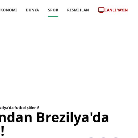
CANLI YAYIN
EKONOMİ
DÜNYA
SPOR
RESMİ İLAN
ilya'da futbol şöleni!
ndan Brezilya'da
!