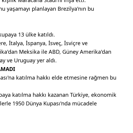
 kişilik Maracana Stadı'nı inşa etti.
u yaşamayı planlayan Brezilya'nın bu
upaya 13 ülke katıldı.
, İtalya, İspanya, İsveç, İsviçre ve
ika'dan Meksika ile ABD, Güney Amerika'dan
uay ve Uruguay yer aldı.
AMADI
pası'na katılma hakkı elde etmesine rağmen bu
upaya katılma hakkı kazanan Türkiye, ekonomik
nlerle 1950 Dünya Kupası'nda mücadele