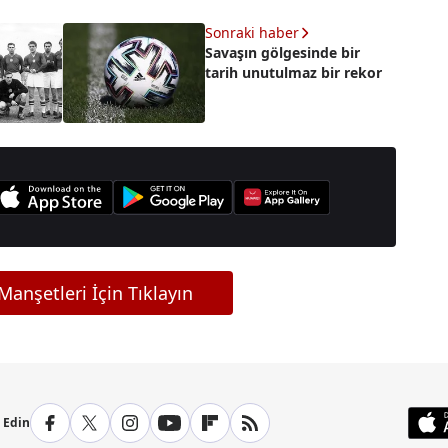
Sonraki haber
Savaşın gölgesinde bir
tarih unutulmaz bir rekor
anşetleri İçin Tıklayın
p Edin