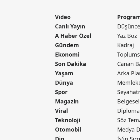
Video
Program
Canlı Yayın
Düşünce 
A Haber Özel
Yaz Boz
Gündem
Kadraj
Ekonomi
Toplumsa
Son Dakika
Yaşam
Arka Pla
Dünya
Memleke
Spor
Seyaha
Magazin
Belgesel
Viral
Diploma
Teknoloji
Söz Tem
Otomobil
Medya D
Din
İş'in Sırr