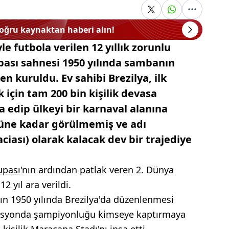
doğru kaynaktan haberi alın!
e futbola verilen 12 yıllık zorunlu
ası sahnesi 1950 yılında sambanın
n kuruldu. Ev sahibi Brezilya, ilk
için tam 200 bin kişilik devasa
edip ülkeyi bir karnaval alanına
 güne kadar görülmemiş ve adı
iası) olarak kalacak dev bir trajediye
upası
'nın ardından patlak veren 2. Dünya
 yıl ara verildi.
n 1950 yılında Brezilya'da düzenlenmesi
nizasyonda şampiyonluğu kimseye kaptırmaya