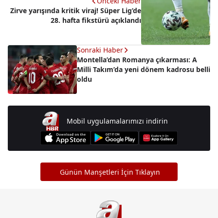
Önceki Haber
Zirve yarışında kritik viraj! Süper Lig’de
28. hafta fikstürü açıklandı
Sonraki Haber
Montella’dan Romanya çıkarması: A
Milli Takım’da yeni dönem kadrosu belli
oldu
Mobil uygulamalarımızı indirin
Günün Manşetleri İçin Tıklayın