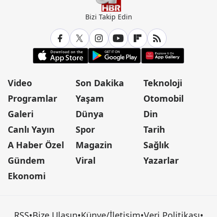
Bizi Takip Edin
Video
Son Dakika
Teknoloji
Programlar
Yaşam
Otomobil
Galeri
Dünya
Din
Canlı Yayın
Spor
Tarih
A Haber Özel
Magazin
Sağlık
Gündem
Viral
Yazarlar
Ekonomi
RSS
•
Bize Ulaşın
•
Künye/İletişim
•
Veri Politikası
•