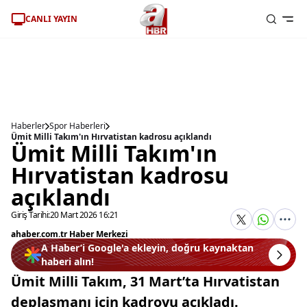
CANLI YAYIN
Haberler
Spor Haberleri
Ümit Milli Takım'ın Hırvatistan kadrosu açıklandı
Ümit Milli Takım'ın
Hırvatistan kadrosu
açıklandı
Giriş Tarihi:
20 Mart 2026 16:21
ahaber.com.tr Haber Merkezi
A Haber’i Google'a ekleyin, doğru kaynaktan
haberi alın!
Ümit Milli Takım, 31 Mart’ta Hırvatistan
deplasmanı için kadroyu açıkladı.