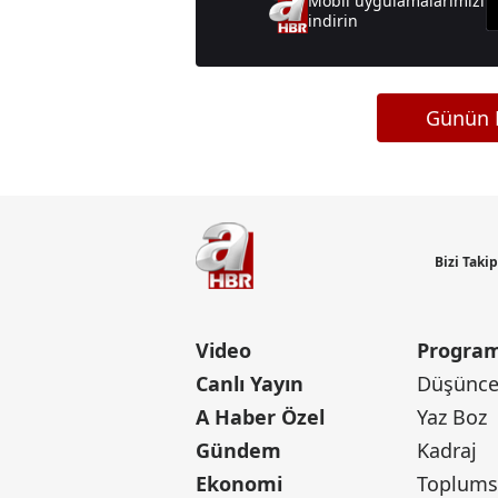
Mobil uygulamalarımızı
indirin
Günün M
Bizi Taki
Video
Program
Canlı Yayın
Düşünce 
A Haber Özel
Yaz Boz
Gündem
Kadraj
Ekonomi
Toplumsa