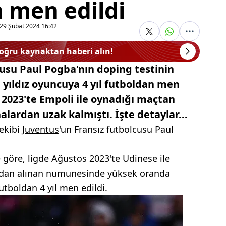
n men edildi
29 Şubat 2024 16:42
doğru kaynaktan haberi alın!
cusu Paul Pogba'nın doping testinin
 yıldız oyuncuya 4 yıl futboldan men
l 2023'te Empoli ile oynadığı maçtan
lardan uzak kalmıştı. İşte detaylar...
ekibi
Juventus
'un Fransız futbolcusu Paul
 göre, ligde Ağustos 2023'te Udinese ile
ından alınan numunesinde yüksek oranda
utboldan 4 yıl men edildi.