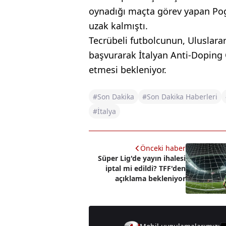
oynadığı maçta görev yapan Pog
uzak kalmıştı.
Tecrübeli futbolcunun, Uluslar
başvurarak İtalyan Anti-Doping
etmesi bekleniyor.
#Son Dakika
#Son Dakika Haberleri
#İtalya
Önceki haber
Süper Lig'de yayın ihalesi
iptal mi edildi? TFF'den
açıklama bekleniyor