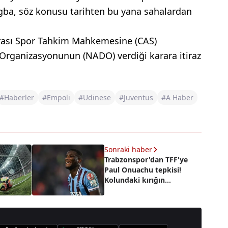
ba, söz konusu tarihten bu yana sahalardan
arası Spor Tahkim Mahkemesine (CAS)
 Organizasyonunun (NADO) verdiği karara itiraz
#Haberler
#Empoli
#Udinese
#Juventus
#A Haber
Sonraki haber
Trabzonspor'dan TFF'ye
Paul Onuachu tepkisi!
Kolundaki kırığın
görüntüsünü paylaştılar