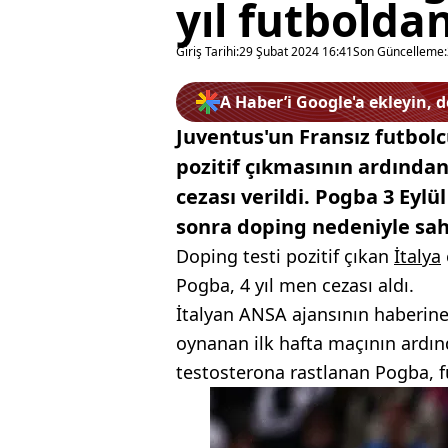
yıl futbolda
Giriş Tarihi:
29 Şubat 2024 16:41
Son Güncelleme:
A Haber’i Google'a ekleyin, 
Juventus'un Fransız futbol
pozitif çıkmasının ardından
cezası verildi. Pogba 3 Eylü
sonra doping nedeniyle saha
Doping testi pozitif çıkan
İtalya
Pogba, 4 yıl men cezası aldı.
İtalyan ANSA ajansının haberine
oynanan ilk hafta maçının ard
testosterona rastlanan Pogba, f