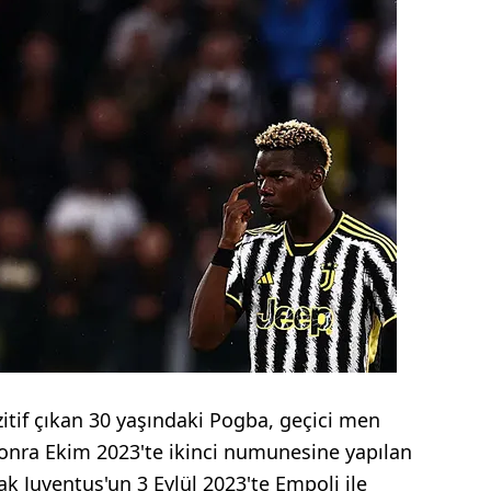
ozitif çıkan 30 yaşındaki Pogba, geçici men
sonra Ekim 2023'te ikinci numunesine yapılan
rak Juventus'un 3 Eylül 2023'te Empoli ile