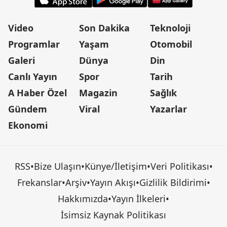
Video
Son Dakika
Teknoloji
Programlar
Yaşam
Otomobil
Galeri
Dünya
Din
Canlı Yayın
Spor
Tarih
A Haber Özel
Magazin
Sağlık
Gündem
Viral
Yazarlar
Ekonomi
RSS
•
Bize Ulaşın
•
Künye/İletişim
•
Veri Politikası
•
Frekanslar
•
Arşiv
•
Yayın Akışı
•
Gizlilik Bildirimi
•
Hakkımızda
•
Yayın İlkeleri
•
İsimsiz Kaynak Politikası