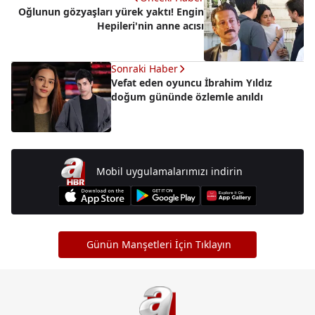
Oğlunun gözyaşları yürek yaktı! Engin
Hepileri'nin anne acısı
Sonraki Haber
Vefat eden oyuncu İbrahim Yıldız
doğum gününde özlemle anıldı
Mobil uygulamalarımızı indirin
Günün Manşetleri İçin Tıklayın