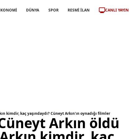
CANLI YAYIN
EKONOMİ
DÜNYA
SPOR
RESMİ İLAN
ın kimdir, kaç yaşındaydı? Cüneyt Arkın'ın oynadığı filmler
Cüneyt Arkın öldü
Arkın kimdir, kaç