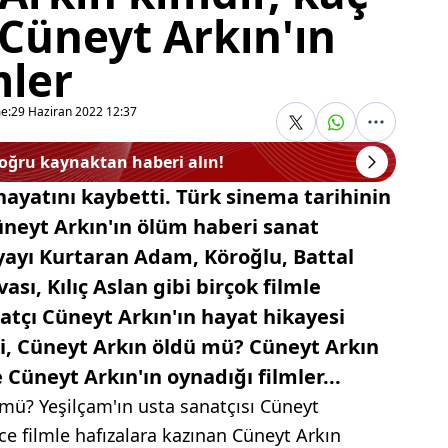
Cüneyt Arkın'ın
mler
e:
29 Haziran 2022 12:37
doğru kaynaktan haberi alın!
hayatını kaybetti. Türk sinema tarihinin
neyt Arkın'ın ölüm haberi sanat
ayı Kurtaran Adam, Köroğlu, Battal
ası, Kılıç Aslan gibi birçok filmle
atçı Cüneyt Arkın'ın hayat hikayesi
ki, Cüneyt Arkın öldü mü? Cüneyt Arkın
 Cüneyt Arkın'ın oynadığı filmler...
 mü? Yeşilçam'ın usta sanatçısı Cüneyt
rce filmle hafızalara kazınan Cüneyt Arkın