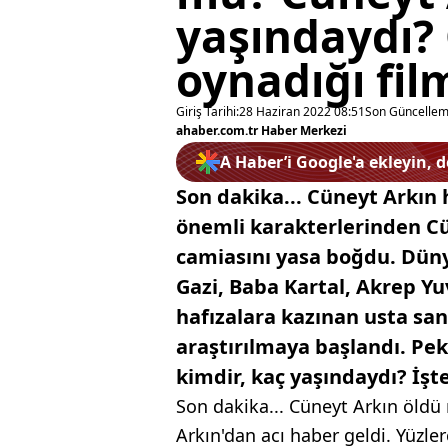
yaşındaydı? 
oynadığı fil
Giriş Tarihi:
28 Haziran 2022 08:51
Son Güncellem
ahaber.com.tr Haber Merkezi
A Haber’i Google'a ekleyin, 
Son dakika... Cüneyt Arkın 
önemli karakterlerinden Cü
camiasını yasa boğdu. Düny
Gazi, Baba Kartal, Akrep Yuv
hafızalara kazınan usta san
araştırılmaya başlandı. Pe
kimdir, kaç yaşındaydı? İşte
Son dakika... Cüneyt Arkın öldü
Arkın'dan acı haber geldi. Yüzle