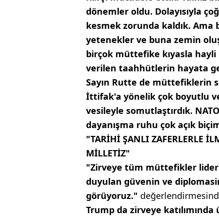
dönemler oldu. Dolayısıyla ç
kesmek zorunda kaldık. Ama 
yetenekler ve buna zemin ol
birçok müttefike kıyasla hayli 
verilen taahhütlerin hayata g
Sayın Rutte de müttefiklerin s
İttifak'a yönelik çok boyutlu v
vesileyle somutlaştırdık. NATO
dayanışma ruhu çok açık biçim
"TARİHİ ŞANLI ZAFERLERLE 
MİLLETİZ"
"Zirveye tüm müttefikler lider
duyulan güvenin ve diplomasimi
görüyoruz."
değerlendirmesind
Trump da zirveye katılımında ül