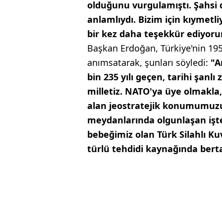
olduğunu vurgulamıştı. Şahsi 
anlamlıydı. Bizim için kıymetl
bir kez daha teşekkür ediyor
Başkan Erdoğan, Türkiye'nin 1952
anımsatarak, şunları söyledi:
"A
bin 235 yılı geçen, tarihi şan
milletiz. NATO'ya üye olmakla, 
alan jeostratejik konumumuzu 
meydanlarında olgunlaşan işte
bebeğimiz olan Türk Silahlı Kuv
türlü tehdidi kaynağında bert