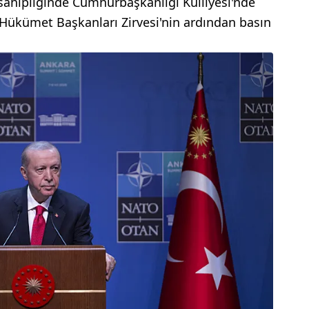
sahipliğinde Cumhurbaşkanlığı Külliyesi'nde
Hükümet Başkanları Zirvesi'nin ardından basın