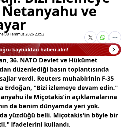
 Netanyahu ve
ayar
me:
08 Temmuz 2026 23:52
doğru kaynaktan haberi alın!
an, 36. NATO Devlet ve Hükümet
ndan düzenlediği basın toplantısında
ajlar verdi. Reuters muhabirinin F-35
una Erdoğan, "Bizi izlemeye devam edin."
tanyahu ile Miçotakis'in açıklamalarına
manın da benim dünyamda yeri yok.
a yüzdüğü belli. Miçotakis'in böyle bir
." ifadelerini kullandı.