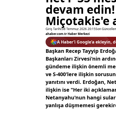
devam edin!
Miçotakis'e 
Giriş Tarihi:
08 Temmuz 2026 20:15
Son Güncelle
ahaber.com.tr Haber Merkezi
A Haber’i Google'a ekleyin, 
Başkan Recep Tayyip Erdoğ
Başkanları Zirvesi'nin ardı
gündeme ilişkin önemli mes
ve S-400'lere ilişkin sorus
yanıtını verdi. Erdoğan, Ne
ilişkin ise "Her iki açıkla
Netanyahu'nun hangi sulard
yanlışa düşmemesi gerekirdi