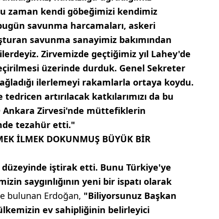
oğu zaman kendi göbeğimizi kendimiz
bugün savunma harcamaları, askeri
uşturan savunma sanayimiz bakımından
ilerdeyiz. Zirvemizde geçtiğimiz yıl Lahey'de
eçirilmesi üzerinde durduk. Genel Sekreter
ağladığı ilerlemeyi rakamlarla ortaya koydu.
e tedricen artırılacak katkılarımızı da bu
 Ankara Zirvesi'nde müttefiklerin
de tezahür etti."
İLMEK İLMEK DOKUNMUŞ BÜYÜK BİR
 düzeyinde iştirak etti. Bunu Türkiye'ye
zin saygınlığının yeni bir ispatı olarak
e bulunan Erdoğan,
"Biliyorsunuz Başkan
kemizin ev sahipliğinin belirleyici