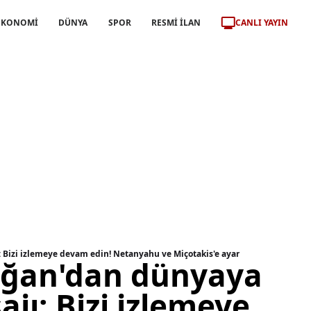
CANLI YAYIN
EKONOMİ
DÜNYA
SPOR
RESMİ İLAN
 Bizi izlemeye devam edin! Netanyahu ve Miçotakis'e ayar
oğan'dan dünyaya
ajı: Bizi izlemeye