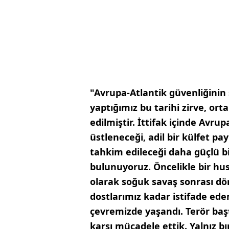
"Avrupa-Atlantik güvenliğinin 
yaptığımız bu tarihi zirve, ort
edilmiştir. İttifak içinde Avru
üstleneceği, adil bir külfet pa
tahkim edileceği daha güçlü b
bulunuyoruz. Öncelikle bir hu
olarak soğuk savaş sonrası dö
dostlarımız kadar istifade ede
çevremizde yaşandı. Terör baş
karşı mücadele ettik. Yalnız bı