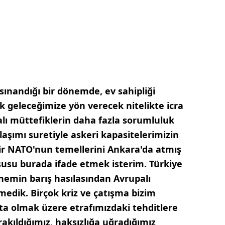
sınandığı bir dönemde, ev sahipliği
ak geleceğimize yön verecek nitelikte icra
palı müttefiklerin daha fazla sorumluluk
ylaşımı suretiyle askeri kapasitelerimizin
ir NATO'nun temellerini Ankara'da atmış
susu burada ifade etmek isterim. Türkiye
nemin barış hasılasından Avrupalı
medik. Birçok kriz ve çatışma bizim
ta olmak üzere etrafımızdaki tehditlere
rakıldığımız, haksızlığa uğradığımız