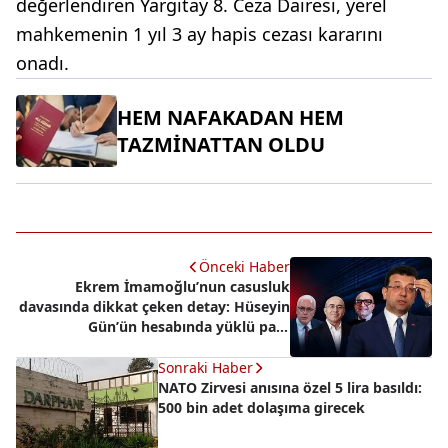
değerlendiren Yargıtay 8. Ceza Dairesi, yerel
mahkemenin 1 yıl 3 ay hapis cezası kararını
onadı.
HEM NAFAKADAN HEM
TAZMİNATTAN OLDU
Önceki Haber
Ekrem İmamoğlu’nun casusluk
davasında dikkat çeken detay: Hüseyin
Gün’ün hesabında yüklü para
transferi...
Sonraki Haber
NATO Zirvesi anısına özel 5 lira basıldı:
500 bin adet dolaşıma girecek