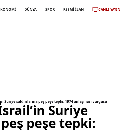
CANLI YAYIN
EKONOMİ
DÜNYA
SPOR
RESMİ İLAN
’in Suriye saldırılarına peş peşe tepki: 1974 anlaşması vurgusu
srail’in Suriye
 peş peşe tepki: