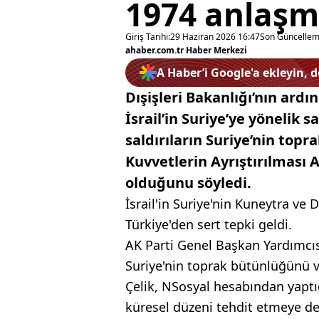
1974 anlaşm
Giriş Tarihi:
29 Haziran 2026 16:47
Son Güncellem
ahaber.com.tr Haber Merkezi
A Haber’i Google'a ekleyin, 
Dışişleri Bakanlığı’nın ard
İsrail’in Suriye’ye yönelik s
saldırıların Suriye’nin top
Kuvvetlerin Ayrıştırılması 
olduğunu söyledi.
İsrail'in Suriye'nin Kuneytra ve D
Türkiye'den sert tepki geldi.
AK Parti Genel Başkan Yardımcısı
Suriye'nin toprak bütünlüğünü ve
Çelik, NSosyal hesabından yaptığ
küresel düzeni tehdit etmeye dev