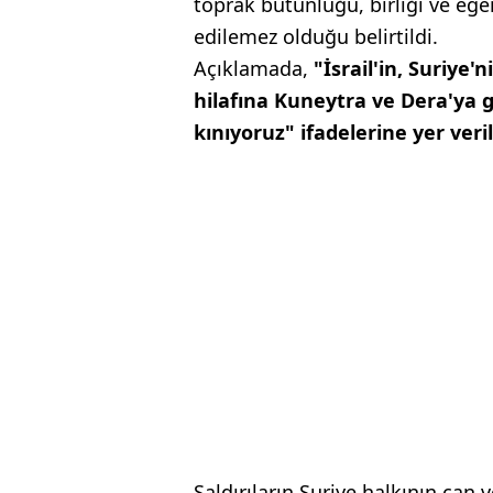
toprak bütünlüğü, birliği ve ege
edilemez olduğu belirtildi.
Açıklamada,
"İsrail'in, Suriye'
hilafına Kuneytra ve Dera'ya ge
kınıyoruz" ifadelerine yer veril
Saldırıların Suriye halkının can