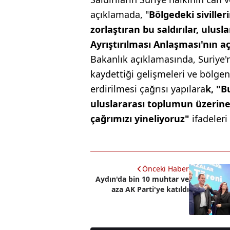
açıklamada, "
Bölgedeki siville
zorlaştıran bu saldırılar, ulu
Ayrıştırılması Anlaşması'nın aç
Bakanlık açıklamasında, Suriye'n
kaydettiği gelişmeleri ve bölgeni
erdirilmesi çağrısı yapılara
k, "B
uluslararası toplumun üzerine
çağrımızı yineliyoruz"
ifadeleri
Önceki Haber
Aydın'da bin 10 muhtar ve
aza AK Parti'ye katıldı