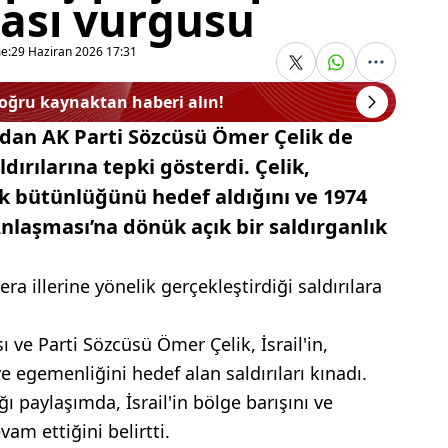
ası vurgusu
e:
29 Haziran 2026 17:31
doğru kaynaktan haberi alın!
ından AK Parti Sözcüsü Ömer Çelik de
aldırılarına tepki gösterdi. Çelik,
rak bütünlüğünü hedef aldığını ve 1974
Anlaşması’na dönük açık bir saldırganlık
era illerine yönelik gerçekleştirdiği saldırılara
 ve Parti Sözcüsü Ömer Çelik, İsrail'in,
 egemenliğini hedef alan saldırıları kınadı.
ı paylaşımda, İsrail'in bölge barışını ve
am ettiğini belirtti.