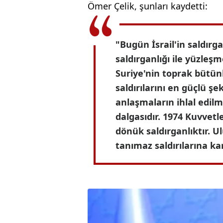
Ömer Çelik, şunları kaydetti:
"Bugün İsrail'in saldırga
saldırganlığı ile yüzleşm
Suriye'nin toprak bütü
saldırılarını en güçlü şe
anlaşmaların ihlal edilme
dalgasıdır. 1974 Kuvvetl
dönük saldırganlıktır. U
tanımaz saldırılarına ka