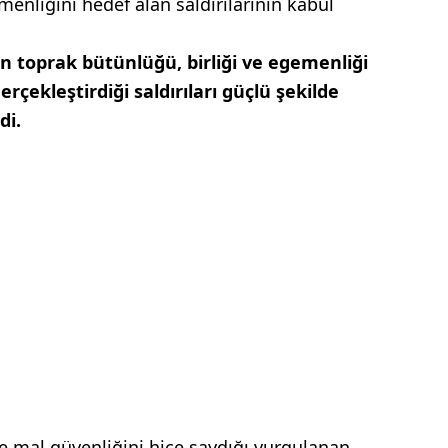
menliğini hedef alan saldırılarının kabul
nin toprak bütünlüğü, birliği ve egemenliği
rçekleştirdiği saldırıları güçlü şekilde
di.
 ve mal güvenliğini hiçe saydığı vurgulanan