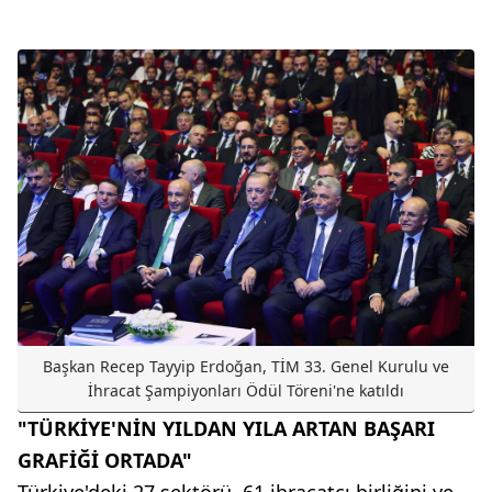
Başkan Recep Tayyip Erdoğan, TİM 33. Genel Kurulu ve
İhracat Şampiyonları Ödül Töreni'ne katıldı
"TÜRKİYE'NİN YILDAN YILA ARTAN BAŞARI
GRAFİĞİ ORTADA"