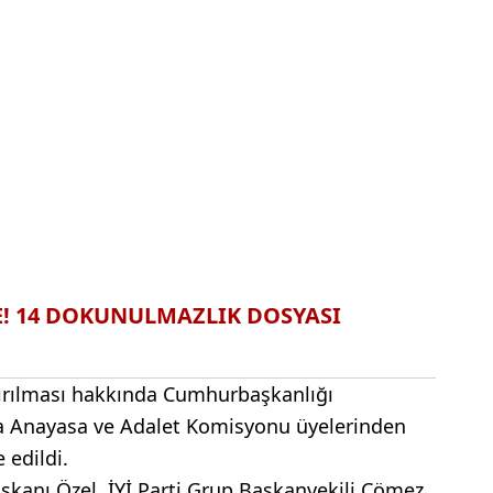
DE! 14 DOKUNULMAZLIK DOSYASI
ırılması hakkında Cumhurbaşkanlığı
nca Anayasa ve Adalet Komisyonu üyelerinden
 edildi.
anı Özel, İYİ Parti Grup Başkanvekili Çömez,