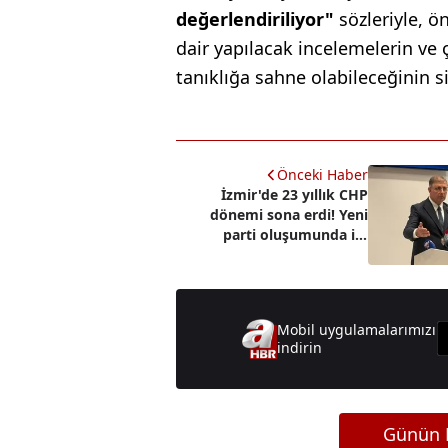
değerlendiriliyor"
sözleriyle, 
dair yapılacak incelemelerin ve ç
tanıklığa sahne olabileceğinin si
Önceki Haber
İzmir'de 23 yıllık CHP
dönemi sona erdi! Yeni
parti oluşumunda ilk
hamle: Cemil Tugay istifa
etti
Mobil uygulamalarımızı
indirin
Günün M