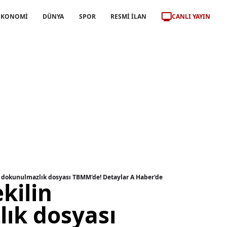
CANLI YAYIN
EKONOMİ
DÜNYA
SPOR
RESMİ İLAN
n dokunulmazlık dosyası TBMM'de! Detaylar A Haber'de
kilin
ık dosyası