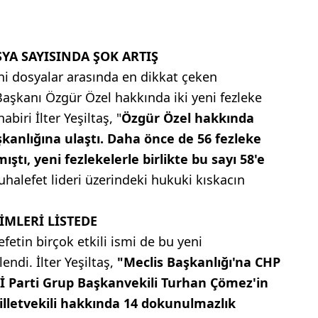
YA SAYISINDA ŞOK ARTIŞ
ni dosyalar arasında en dikkat çeken
Başkanı Özgür Özel hakkında iki yeni fezleke
iri İlter Yeşiltaş, "
Özgür Özel hakkında
kanlığına ulaştı. Daha önce de 56 fezleke
tı, yeni fezlekelerle birlikte bu sayı 58'e
uhalefet lideri üzerindeki hukuki kıskacın
İMLERİ LİSTEDE
etin birçok etkili ismi de bu yeni
ndi. İlter Yeşiltaş,
"Meclis Başkanlığı'na CHP
Yİ Parti Grup Başkanvekili Turhan Çömez'in
lletvekili hakkında 14 dokunulmazlık