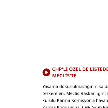
CHP'Lİ ÖZEL DE LİSTE
MECLİS'TE
Yasama dokunulmazlığının kald
tezkereleri, Meclis Başkanlığı
kurulu Karma Komisyon'a havale
Karma Komisyona, CHP Grup Başk