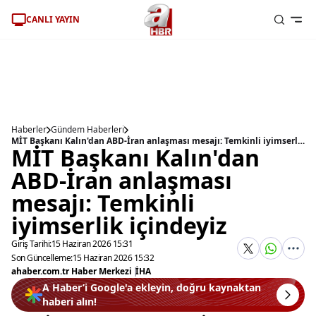
CANLI YAYIN
Haberler
Gündem Haberleri
MİT Başkanı Kalın'dan ABD-İran anlaşması mesajı: Temkinli iyimserlik içindeyiz
MİT Başkanı Kalın'dan
ABD-İran anlaşması
mesajı: Temkinli
iyimserlik içindeyiz
Giriş Tarihi:
15 Haziran 2026 15:31
Son Güncelleme:
15 Haziran 2026 15:32
ahaber.com.tr Haber Merkezi
|
İHA
A Haber’i Google'a ekleyin, doğru kaynaktan
haberi alın!