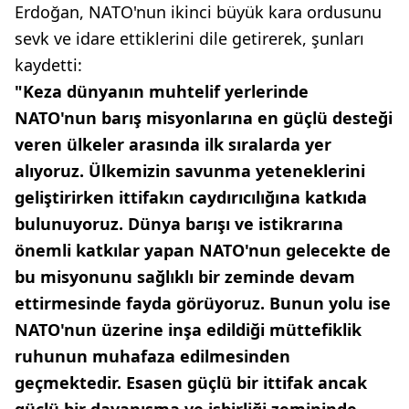
Erdoğan, NATO'nun ikinci büyük kara ordusunu
sevk ve idare ettiklerini dile getirerek, şunları
kaydetti:
"Keza dünyanın muhtelif yerlerinde
NATO'nun barış misyonlarına en güçlü desteği
veren ülkeler arasında ilk sıralarda yer
alıyoruz. Ülkemizin savunma yeteneklerini
geliştirirken ittifakın caydırıcılığına katkıda
bulunuyoruz. Dünya barışı ve istikrarına
önemli katkılar yapan NATO'nun gelecekte de
bu misyonunu sağlıklı bir zeminde devam
ettirmesinde fayda görüyoruz. Bunun yolu ise
NATO'nun üzerine inşa edildiği müttefiklik
ruhunun muhafaza edilmesinden
geçmektedir. Esasen güçlü bir ittifak ancak
güçlü bir dayanışma ve işbirliği zemininde