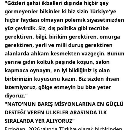
"Gözleri şahsi ikballeri dışında hiçbir şey
görmeyenler bilsinler ki biz sizin Türkiye'ye
hiçbir faydası olmayan polemik siyasetinizden
yüz çevirdik. Siz, dış politika gibi tecrübe
gerektiren, bilgi, birikim gerektiren, omurga
gerektiren, yerli ve milli duruş gerektiren
alanlarda ahkam kesmekten vazgeçin. Bunun
yerine gidin koltuk peşinde koşun, salon
kapmaca oynayın, en iyi bildiğiniz iş olan
birbirinizin kuyusunu kazın. Biz sizden ihsan
istemiyoruz, gölge etmeyin bu bize yeter
diyoruz."
"NATO'NUN BARIŞ MİSYONLARINA EN GÜÇLÜ
DESTEĞİ VEREN ÜLKELER ARASINDA İLK
SIRALARDA YER ALIYORUZ"
Erdoğan, 2026 yılında Türkiye olarak birbirinden