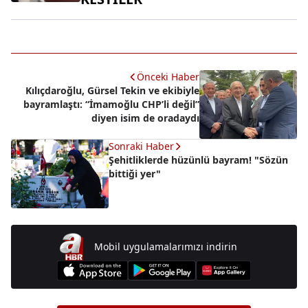
Önceki Haber
Kılıçdaroğlu, Gürsel Tekin ve ekibiyle
bayramlaştı: “İmamoğlu CHP’li değil”
diyen isim de oradaydı
Sonraki Haber
Şehitliklerde hüzünlü bayram! "Sözün
bittiği yer"
Mobil uygulamalarımızı indirin