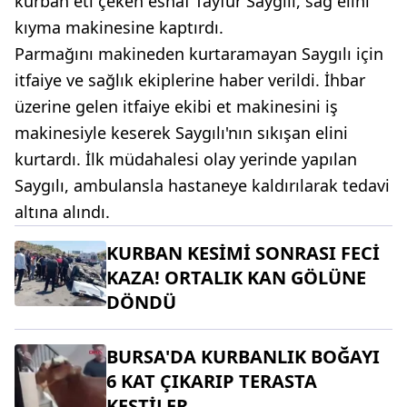
kurban eti çeken esnaf Tayfur Saygılı, sağ elini
kıyma makinesine kaptırdı.
Parmağını makineden kurtaramayan Saygılı için
itfaiye ve sağlık ekiplerine haber verildi. İhbar
üzerine gelen itfaiye ekibi et makinesini iş
makinesiyle keserek Saygılı'nın sıkışan elini
kurtardı. İlk müdahalesi olay yerinde yapılan
Saygılı, ambulansla hastaneye kaldırılarak tedavi
altına alındı.
KURBAN KESİMİ SONRASI FECİ
KAZA! ORTALIK KAN GÖLÜNE
DÖNDÜ
BURSA'DA KURBANLIK BOĞAYI
6 KAT ÇIKARIP TERASTA
KESTİLER