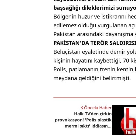
başsağlığı dileklerimizi sunuy
Bölgenin huzur ve istikrarını hed
edilemez olduğu vurgulanan açı
Pakistan arasındaki dayanışma y
PAKİSTAN'DA TERÖR SALDIRIS
Beluçistan eyaletinde demir yo
kişinin hayatını kaybettiği, 70 ki
Polis, patlamanın trenin kentin 
meydana geldiğini belirtmişti.
Önceki Haber
Halk TV’den çirkin
provokasyon! 'Polis plastik
mermi sıktı' iddiasının
yalan olduğu ortaya çıktı