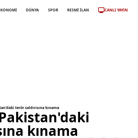
CANLI YAYIN
EKONOMİ
DÜNYA
SPOR
RESMİ İLAN
tan'daki terör saldırısına kınama
Pakistan'daki
ısına kınama