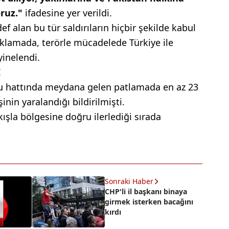
oruz."
ifadesine yer verildi.
ef alan bu tür saldırıların hiçbir şekilde kabul
klamada, terörle mücadelede Türkiye ile
inelendi.
I
lu hattında meydana gelen patlamada en az 23
şinin yaralandığı bildirilmişti.
kışla bölgesine doğru ilerlediği sırada
Sonraki Haber
CHP'li il başkanı binaya
girmek isterken bacağını
kırdı