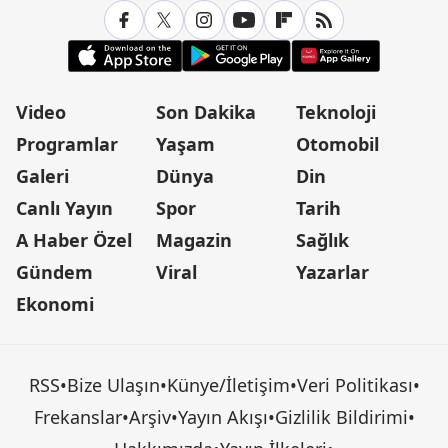
Video
Son Dakika
Teknoloji
Programlar
Yaşam
Otomobil
Galeri
Dünya
Din
Canlı Yayın
Spor
Tarih
A Haber Özel
Magazin
Sağlık
Gündem
Viral
Yazarlar
Ekonomi
RSS
•
Bize Ulaşın
•
Künye/İletişim
•
Veri Politikası
•
Frekanslar
•
Arşiv
•
Yayın Akışı
•
Gizlilik Bildirimi
•