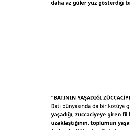
daha az güler yüz gösterdiği b
"BATININ YAŞADIĞI ZÜCCACİYE
Batı dünyasında da bir kötüye g
yaşadığı, züccaciyeye giren fi
uzaklaştığının, toplumun yaş