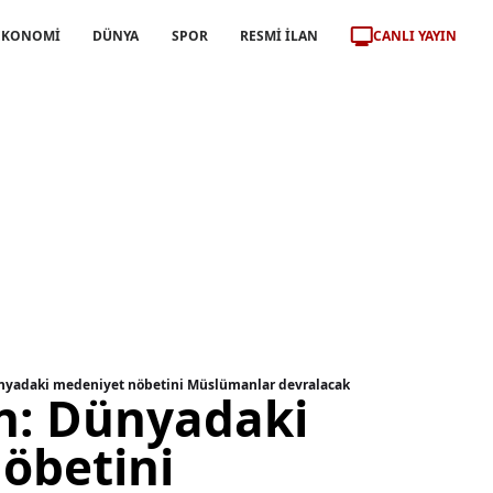
CANLI YAYIN
EKONOMİ
DÜNYA
SPOR
RESMİ İLAN
ünyadaki medeniyet nöbetini Müslümanlar devralacak
an: Dünyadaki
öbetini