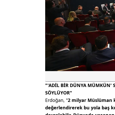
"'ADİL BİR DÜNYA MÜMKÜN' 
SÖYLÜYOR"
Erdoğan, "
2 milyar Müslüman ke
değerlendirerek bu yola baş 
devralabilir. Dünyada yaşana