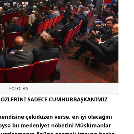
FOTO: AA
SÖZLERİNİ SADECE CUMHURBAŞKANIMIZ
ndisine çekidüzen verse, en iyi olacağını
koysa bu medeniyet nöbetini Müslümanlar
n yozlaşmanın önüne geçmek isteyen başka