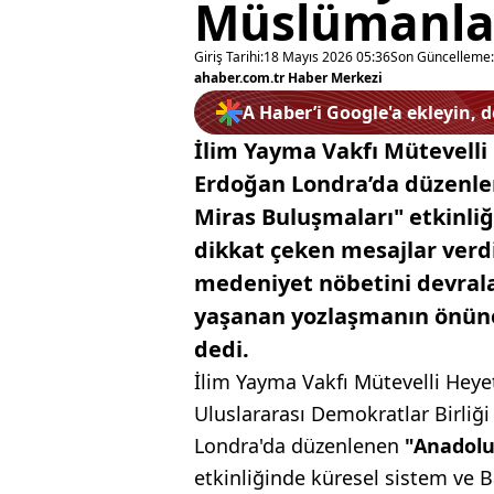
Müslümanla
Giriş Tarihi:
18 Mayıs 2026 05:36
Son Güncelleme:
ahaber.com.tr Haber Merkezi
A Haber’i Google'a ekleyin, 
İlim Yayma Vakfı Mütevelli
Erdoğan Londra’da düzenle
Miras Buluşmaları" etkinliğ
dikkat çeken mesajlar ver
medeniyet nöbetini devrala
yaşanan yozlaşmanın önüne 
dedi.
İlim Yayma Vakfı Mütevelli Hey
Uluslararası Demokratlar Birliği 
Londra'da düzenlenen
"Anadolu
etkinliğinde küresel sistem ve B