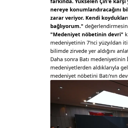
farkında. Yükselen Çin'e karşı
nereye konumlandıracağını bil
zarar veriyor. Kendi koyduklar
bağlıyorum."
değerlendirmesini
"Medeniyet nöbetinin devri"
k
medeniyetinin 7'nci yüzyıldan iti
bilimde zirvede yer aldığını anlat
Daha sonra Batı medeniyetinin 
medeniyetlerden aldıklarıyla ge
medeniyet nöbetini Batı'nın devr