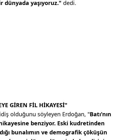
ir dünyada yaşıyoruz."
dedi.
YE GİREN FİL HİKAYESİ"
idiş olduğunu söyleyen Erdoğan, "
Batı'nın
l hikayesine benziyor. Eski kudretinden
adığı bunalımın ve demografik çöküşün