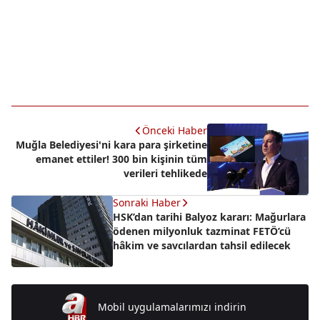
Önceki Haber
Muğla Belediyesi'ni kara para şirketine
emanet ettiler! 300 bin kişinin tüm
verileri tehlikede
Sonraki Haber
HSK’dan tarihi Balyoz kararı: Mağurlara
ödenen milyonluk tazminat FETÖ’cü
hâkim ve savcılardan tahsil edilecek
Mobil uygulamalarımızı indirin