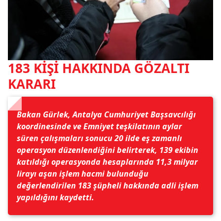
183 KİŞİ HAKKINDA GÖZALTI
KARARI
Bakan Gürlek, Antalya Cumhuriyet Başsavcılığı
koordinesinde ve Emniyet teşkilatının aylar
süren çalışmaları sonucu 20 ilde eş zamanlı
operasyon düzenlendiğini belirterek, 139 ekibin
katıldığı operasyonda hesaplarında 11,3 milyar
lirayı aşan işlem hacmi bulunduğu
değerlendirilen 183 şüpheli hakkında adli işlem
yapıldığını kaydetti.