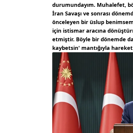
durumundayım. Muhalefet, böl
İran Savaşı ve sonrası dönemde
önceleyen bir üslup benimseme
için istismar aracına dönüştürm
etmiştir. Böyle bir dönemde da
kaybetsin' mantığıyla hareket