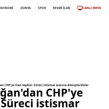
CANLI YAYIN
EKONOMİ
DÜNYA
SPOR
RESMİ İLAN
n CHP'ye İran tepkisi: Süreci istismar aracına dönüştürdüler
ğan'dan CHP'ye
 Süreci istismar