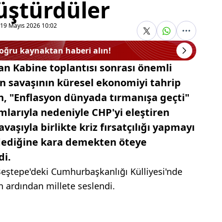
üştürdüler
19 Mayıs 2026 10:02
doğru kaynaktan haberi alın!
n Kabine toplantısı sonrası önemli
n savaşının küresel ekonomiyi tahrip
n, "Enflasyon dünyada tırmanışa geçti"
mlarıyla nedeniyle CHP'yi eleştiren
aşıyla birlikte kriz fırsatçılığı yapmayı
 dediğine kara demekten öteye
di.
eştepe'deki Cumhurbaşkanlığı Külliyesi'nde
n ardından millete seslendi.