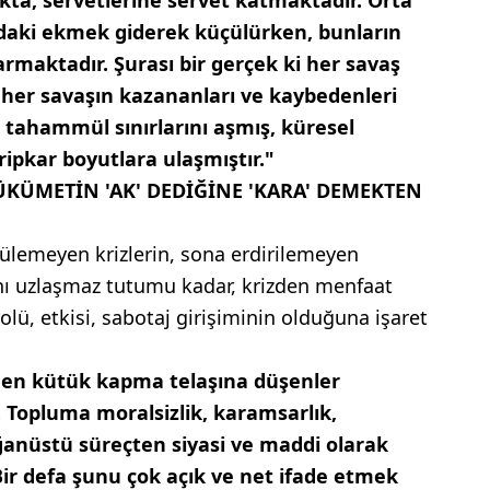
ndaki ekmek giderek küçülürken, bunların
rmaktadır. Şurası bir gerçek ki her savaş
i her savaşın kazananları ve kaybedenleri
iş tahammül sınırlarını aşmış, küresel
ipkar boyutlara ulaşmıştır."
ÜKÜMETİN 'AK' DEDİĞİNE 'KARA' DEMEKTEN
ülemeyen krizlerin, sona erdirilemeyen
ını uzlaşmaz tutumu kadar, krizden menfaat
olü, etkisi, sabotaj girişiminin olduğuna işaret
lden kütük kapma telaşına düşenler
Topluma moralsizlik, karamsarlık,
ağanüstü süreçten siyasi ve maddi olarak
 Bir defa şunu çok açık ve net ifade etmek