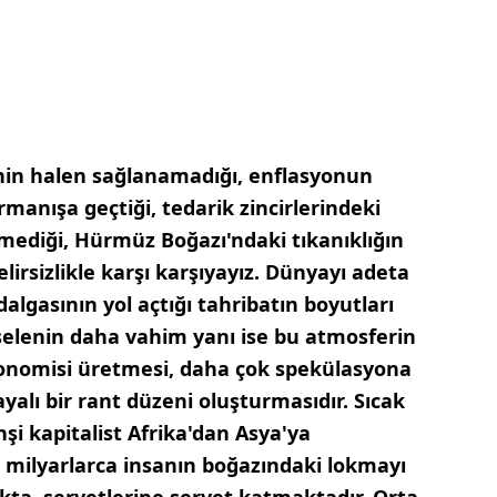
nin halen sağlanamadığı, enflasyonun
manışa geçtiği, tedarik zincirlerindeki
emediği, Hürmüz Boğazı'ndaki tıkanıklığın
lirsizlikle karşı karşıyayız. Dünyayı adeta
algasının yol açtığı tahribatın boyutları
selenin daha vahim yanı ise bu atmosferin
konomisi üretmesi, daha çok spekülasyona
alı bir rant düzeni oluşturmasıdır. Sıcak
i kapitalist Afrika'dan Asya'ya
 milyarlarca insanın boğazındaki lokmayı
ta, servetlerine servet katmaktadır. Orta