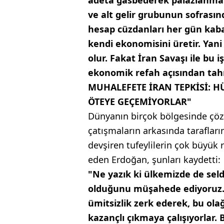
ve alt gelir grubunun sofrası
hesap cüzdanları her gün kaba
kendi ekonomisini üretir. Yan
olur. Fakat İran Savaşı ile bu 
ekonomik refah açısından tahr
MUHALEFETE İRAN TEPKİSİ: H
ÖTEYE GEÇEMİYORLAR"
Dünyanın birçok bölgesinde çöz
çatışmaların arkasında taraflar
devşiren tufeylilerin çok büyük r
eden Erdoğan, şunları kaydetti:
"Ne yazık ki ülkemizde de se
olduğunu müşahede ediyoruz. 
ümitsizlik zerk ederek, bu ol
kazançlı çıkmaya çalışıyorlar.