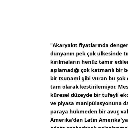
"Akaryakıt fiyatlarında denge
dünyanın pek çok ülkesinde tır
kırılmaların henüz tamir edil
aşılamadığı çok katmanlı bir be
bir tsunami gibi vuran bu şok d
tam olarak kestirilemiyor. Me
küresel düzeyde bir tufeyli e
ve piyasa manipülasyonuna day
paraya hükmeden bir avuç vahş
Amerika'dan Latin Amerika'ya
adeta gasbederek palazlanmak