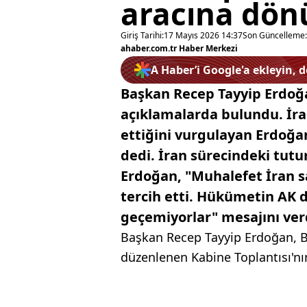
aracına dön
Giriş Tarihi:
17 Mayıs 2026 14:37
Son Güncelleme:
ahaber.com.tr Haber Merkezi
A Haber’i Google'a ekleyin, 
Başkan Recep Tayyip Erdoğa
açıklamalarda bulundu. İra
ettiğini vurgulayan Erdoğa
dedi. İran sürecindeki tutu
Erdoğan, "Muhalefet İran sav
tercih etti. Hükümetin AK
geçemiyorlar" mesajını ver
Başkan Recep Tayyip Erdoğan, B
düzenlenen Kabine Toplantısı'nı