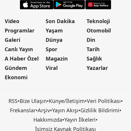
Video
Son Dakika
Teknoloji
Programlar
Yaşam
Otomobil
Galeri
Dünya
Din
Canlı Yayın
Spor
Tarih
A Haber Özel
Magazin
Sağlık
Gündem
Viral
Yazarlar
Ekonomi
RSS
•
Bize Ulaşın
•
Künye/İletişim
•
Veri Politikası
•
Frekanslar
•
Arşiv
•
Yayın Akışı
•
Gizlilik Bildirimi
•
Hakkımızda
•
Yayın İlkeleri
•
İsimsiz Kaynak Politikası