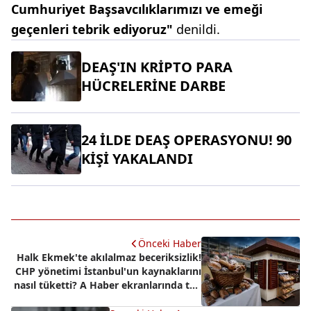
Cumhuriyet Başsavcılıklarımızı ve emeği
geçenleri tebrik ediyoruz"
denildi.
DEAŞ'IN KRİPTO PARA
HÜCRELERİNE DARBE
24 İLDE DEAŞ OPERASYONU! 90
KİŞİ YAKALANDI
Önceki Haber
Halk Ekmek'te akılalmaz beceriksizlik!
CHP yönetimi İstanbul'un kaynaklarını
nasıl tüketti? A Haber ekranlarında tek
tek açıkladı