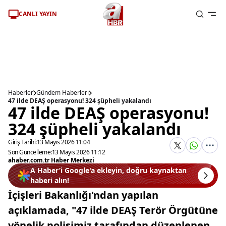
CANLI YAYIN
Haberler
Gündem Haberleri
47 ilde DEAŞ operasyonu! 324 şüpheli yakalandı
47 ilde DEAŞ operasyonu!
324 şüpheli yakalandı
Giriş Tarihi:
13 Mayıs 2026 11:04
Son Güncelleme:
13 Mayıs 2026 11:12
ahaber.com.tr Haber Merkezi
A Haber’i Google'a ekleyin, doğru kaynaktan
haberi alın!
İçişleri Bakanlığı'ndan yapılan
açıklamada, "47 ilde DEAŞ Terör Örgütüne
yönelik polisimiz tarafından düzenlenen