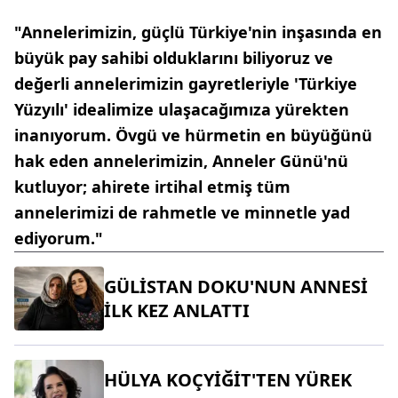
"Annelerimizin, güçlü Türkiye'nin inşasında en
büyük pay sahibi olduklarını biliyoruz ve
değerli annelerimizin gayretleriyle 'Türkiye
Yüzyılı' idealimize ulaşacağımıza yürekten
inanıyorum. Övgü ve hürmetin en büyüğünü
hak eden annelerimizin, Anneler Günü'nü
kutluyor; ahirete irtihal etmiş tüm
annelerimizi de rahmetle ve minnetle yad
ediyorum."
GÜLİSTAN DOKU'NUN ANNESİ
İLK KEZ ANLATTI
HÜLYA KOÇYİĞİT'TEN YÜREK