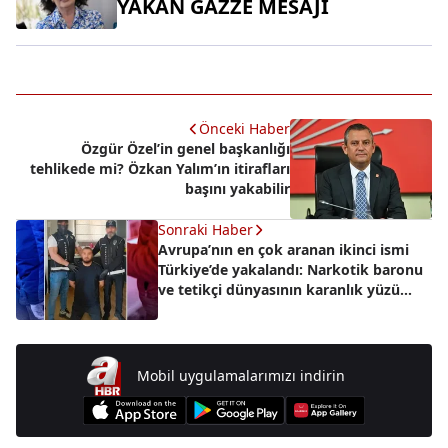
YAKAN GAZZE MESAJI
Önceki Haber
Özgür Özel’in genel başkanlığı
tehlikede mi? Özkan Yalım’ın itirafları
başını yakabilir
Sonraki Haber
Avrupa’nın en çok aranan ikinci ismi
Türkiye’de yakalandı: Narkotik baronu
ve tetikçi dünyasının karanlık yüzü
Tunahan Çetkin ele geçirildi!
Mobil uygulamalarımızı indirin