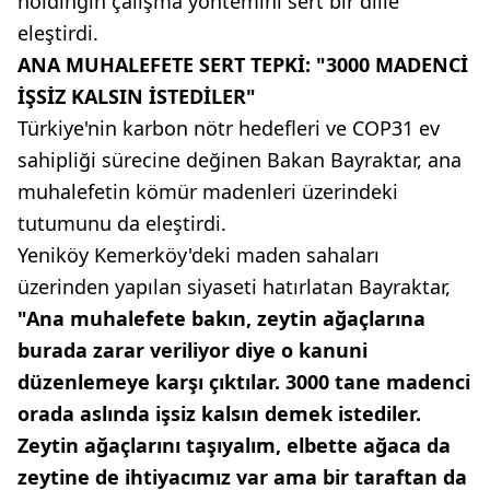
holdingin çalışma yöntemini sert bir dille
eleştirdi.
ANA MUHALEFETE SERT TEPKİ: "3000 MADENCİ
İŞSİZ KALSIN İSTEDİLER"
Türkiye'nin karbon nötr hedefleri ve COP31 ev
sahipliği sürecine değinen Bakan Bayraktar, ana
muhalefetin kömür madenleri üzerindeki
tutumunu da eleştirdi.
Yeniköy Kemerköy'deki maden sahaları
üzerinden yapılan siyaseti hatırlatan Bayraktar,
"Ana muhalefete bakın, zeytin ağaçlarına
burada zarar veriliyor diye o kanuni
düzenlemeye karşı çıktılar. 3000 tane madenci
orada aslında işsiz kalsın demek istediler.
Zeytin ağaçlarını taşıyalım, elbette ağaca da
zeytine de ihtiyacımız var ama bir taraftan da