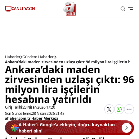
CANLI YAYIN
Haberler
Gündem Haberleri
Ankara’daki maden zirvesinden uzlaşı çıktı: 96 milyon lira işçilerin hesabına yatırıldı
Ankara’daki maden
zirvesinden uzlaşı çıktı: 96
milyon lira işçilerin
hesabına yatırıldı
Giriş Tarihi:
28 Nisan 2026 17:20
Son Güncelleme:
28 Nisan 2026 21:48
ahaber.com.tr Haber Merkezi
A Haber’i Google'a ekleyin, doğru kaynaktan
haberi alın!