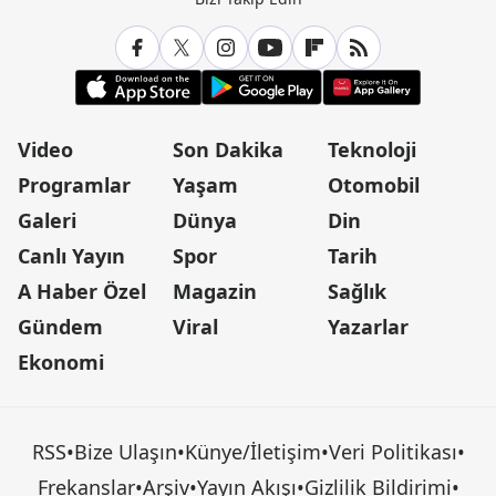
Video
Son Dakika
Teknoloji
Programlar
Yaşam
Otomobil
Galeri
Dünya
Din
Canlı Yayın
Spor
Tarih
A Haber Özel
Magazin
Sağlık
Gündem
Viral
Yazarlar
Ekonomi
RSS
•
Bize Ulaşın
•
Künye/İletişim
•
Veri Politikası
•
Frekanslar
•
Arşiv
•
Yayın Akışı
•
Gizlilik Bildirimi
•