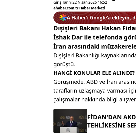
Giriş Tarihi:
22 Nisan 2026 16:52
ahaber.com.tr Haber Merkezi
A Haber’i Google'a ekleyin, 
Dışişleri Bakanı Hakan Fid
İshak Dar ile telefonda g
İran arasındaki müzakerele
Dışişleri Bakanlığı kaynaklarında
görüştü.
HANGİ KONULAR ELE ALINDI?
Görüşmede, ABD ve İran arasınd
tarafların uzlaşmaya varması içi
çalışmalar hakkında bilgi alışve
FİDAN'DAN AKD
TEHLİKESİNE SE