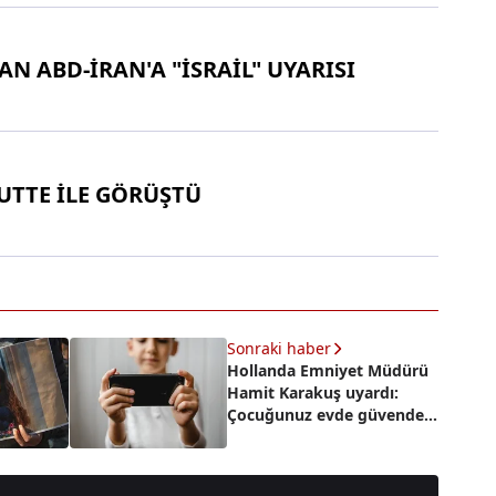
N ABD-İRAN'A "İSRAİL" UYARISI
UTTE İLE GÖRÜŞTÜ
Sonraki haber
Hollanda Emniyet Müdürü
Hamit Karakuş uyardı:
Çocuğunuz evde güvende
olmayabilir