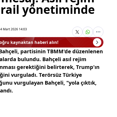
İsrail yönetiminde
24 Mart 2026 14:03
doğru kaynaktan haberi alın!
Bahçeli, partisinin TBMM'de düzenlenen
larda bulundu. Bahçeli asıl rejim
şanması gerektiğini belirterek, Trump'ın
ini vurguladı. Terörsüz Türkiye
uğunu vurgulayan Bahçeli, "yola çıktık,
landı.