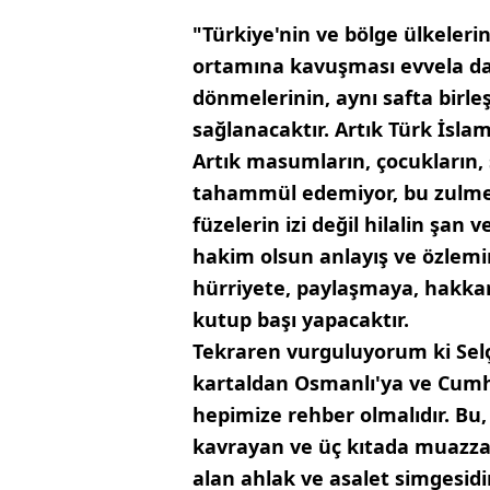
"Türkiye'nin ve bölge ülkelerin
ortamına kavuşması evvela da
dönmelerinin, aynı safta birl
sağlanacaktır. Artık Türk İslam
Artık masumların, çocukların, 
tahammül edemiyor, bu zulmet
füzelerin izi değil hilalin şan v
hakim olsun anlayış ve özlemind
hürriyete, paylaşmaya, hakkani
kutup başı yapacaktır.
Tekraren vurguluyorum ki Selç
kartaldan Osmanlı'ya ve Cumhu
hepimize rehber olmalıdır. Bu,
kavrayan ve üç kıtada muazzam
alan ahlak ve asalet simgesidi