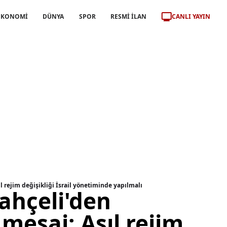
CANLI YAYIN
EKONOMİ
DÜNYA
SPOR
RESMİ İLAN
l rejim değişikliği İsrail yönetiminde yapılmalı
ahçeli'den
mesaj: Asıl rejim