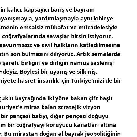
in kalıcı, kapsayıcı barış ve bayram
yanışmayla, yardımlaşmayla aynı kıbleye
eşmenin emsalsiz mükafat ve mücadelesiyle
 coğrafyalarında savaşlar bitsin istiyoruz.
savunmasız ve sivil halkların katledilmesine
in son bulmasını diliyoruz. Artık semalarda
e şerefi, birliğin ve dirliğin namus seslenişi
eyiz. Böylesi bir uyanış ve silkiniş,
yete hasret insanlık için Türkiye'mizi de bir
uklu bayrağında iki yöne bakan çift başlı
riyet'e miras kalan stratejik vizyon
 bir pençesi batıyı, diğer pençesi doğuyu
 bir coğrafyayı koruyucu kanatları altına
r. Bu mirastan doğan al bayrak jeopolitiğinin