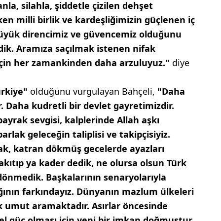
nla, silahla, şiddetle çizilen dehşet
en milli birlik ve kardeşliğimizin güçlenen iç
büyük direncimiz ve güvencemiz olduğunu
dik. Aramıza saçılmak istenen nifak
 için her zamankinden daha arzuluyuz."
diye
ürkiye"
olduğunu vurgulayan Bahçeli,
"Daha
. Daha kudretli bir devlet gayretimizdir.
ayrak sevgisi, kalplerinde Allah aşkı
rlak geleceğin taliplisi ve takipçisiyiz.
rak, katran dökmüş gecelerde ayazları
 akıtıp ya kader dedik, ne olursa olsun Türk
 dönmedik. Başkalarının senaryolarıyla
ının farkındayız. Dünyanın mazlum ülkeleri
ık umut aramaktadır. Asırlar öncesinde
el güç olması için yeni bir imkan doğmuştur.