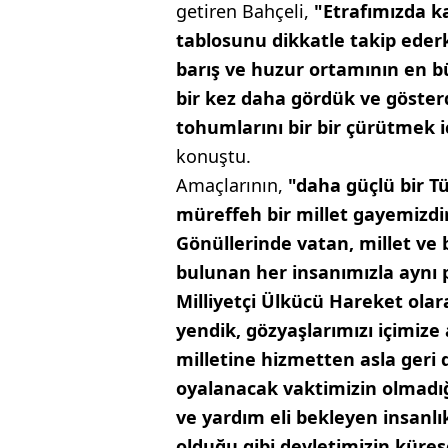
getiren Bahçeli,
"Etrafımızda ka
tablosunu dikkatle takip ederk
barış ve huzur ortamının en 
bir kez daha gördük ve göster
tohumlarını bir bir çürütmek
konuştu.
Amaçlarının,
"daha güçlü bir T
müreffeh bir millet gayemizdir
Gönüllerinde vatan, millet ve b
bulunan her insanımızla aynı pa
Milliyetçi Ülkücü Hareket ola
yendik, gözyaşlarımızı içimize
milletine hizmetten asla geri
oyalanacak vaktimizin olmadığ
ve yardım eli bekleyen insanl
olduğu gibi devletimizin küres