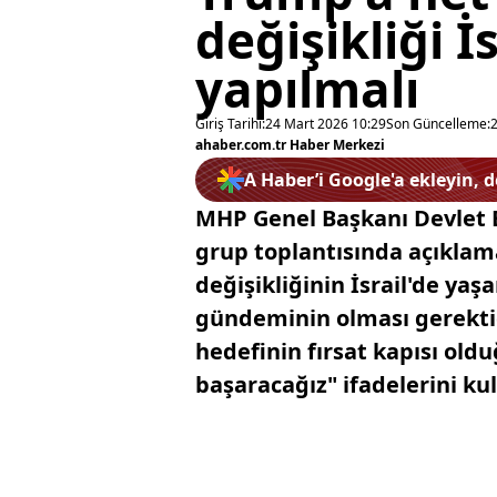
değişikliği 
yapılmalı
Giriş Tarihi:
24 Mart 2026 10:29
Son Güncelleme:
ahaber.com.tr Haber Merkezi
A Haber’i Google'a ekleyin, 
MHP Genel Başkanı Devlet 
grup toplantısında açıklama
değişikliğinin İsrail'de ya
gündeminin olması gerektiğ
hedefinin fırsat kapısı old
başaracağız" ifadelerini ku