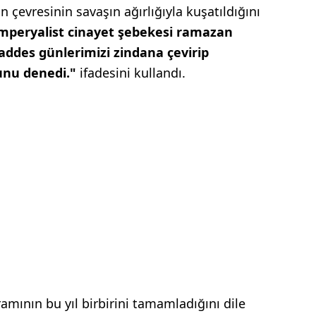
 çevresinin savaşın ağırlığıyla kuşatıldığını
emperyalist cinayet şebekesi ramazan
des günlerimizi zindana çevirip
lunu denedi."
ifadesini kullandı.
mının bu yıl birbirini tamamladığını dile