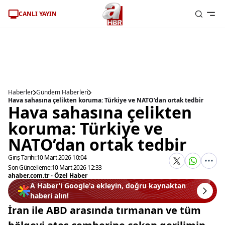
CANLI YAYIN
Haberler
Gündem Haberleri
Hava sahasına çelikten koruma: Türkiye ve NATO’dan ortak tedbir
Hava sahasına çelikten
koruma: Türkiye ve
NATO’dan ortak tedbir
Giriş Tarihi:
10 Mart 2026 10:04
Son Güncelleme:
10 Mart 2026 12:33
ahaber.com.tr - Özel Haber
A Haber’i Google'a ekleyin, doğru kaynaktan
haberi alın!
İran ile ABD arasında tırmanan ve tüm