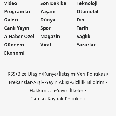
Video
Son Dakika
Teknoloji
Programlar
Yaşam
Otomobil
Galeri
Dünya
Din
Canlı Yayın
Spor
Tarih
A Haber Özel
Magazin
Sağlık
Gündem
Viral
Yazarlar
Ekonomi
RSS
•
Bize Ulaşın
•
Künye/İletişim
•
Veri Politikası
•
Frekanslar
•
Arşiv
•
Yayın Akışı
•
Gizlilik Bildirimi
•
Hakkımızda
•
Yayın İlkeleri
•
İsimsiz Kaynak Politikası