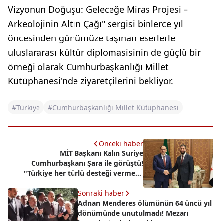
Vizyonun Doğuşu: Geleceğe Miras Projesi –
Arkeolojinin Altın Çağı" sergisi binlerce yıl
öncesinden günümüze taşınan eserlerle
uluslararası kültür diplomasisinin de güçlü bir
örneği olarak
Cumhurbaşkanlığı Millet
Kütüphanesi
'nde ziyaretçilerini bekliyor.
#Türkiye
#Cumhurbaşkanlığı Millet Kütüphanesi
Önceki haber
MİT Başkanı Kalın Suriye
Cumhurbaşkanı Şara ile görüştü!
"Türkiye her türlü desteği vermeye
hazır"
Sonraki haber
Adnan Menderes ölümünün 64'üncü yıl
dönümünde unutulmadı! Mezarı