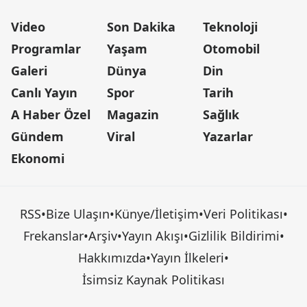
Video
Son Dakika
Teknoloji
Programlar
Yaşam
Otomobil
Galeri
Dünya
Din
Canlı Yayın
Spor
Tarih
A Haber Özel
Magazin
Sağlık
Gündem
Viral
Yazarlar
Ekonomi
RSS
•
Bize Ulaşın
•
Künye/İletişim
•
Veri Politikası
•
Frekanslar
•
Arşiv
•
Yayın Akışı
•
Gizlilik Bildirimi
•
Hakkımızda
•
Yayın İlkeleri
•
İsimsiz Kaynak Politikası