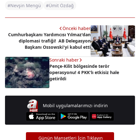
#Nevşin Mengü
#Ümit Özdağ
Önceki haber
Cumhurbaşkanı Yardımcısı Yılmaz'dan
diplomasi trafiği! AB Delegasyon
Başkanı Ossowski'yi kabul etti
Sonraki haber
Pençe-Kilit bölgesinde terör
operasyonu! 4 PKK'lı etkisiz hale
getirildi
Mobil uygulamalarımızı indirin
Günün Manşetleri İçin Tıklayın