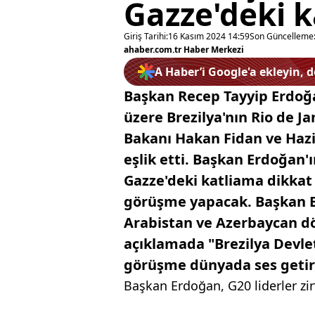
Gazze'deki k
Giriş Tarihi:
16 Kasım 2024 14:59
Son Güncelleme
ahaber.com.tr Haber Merkezi
A Haber’i Google'a ekleyin, 
Başkan Recep Tayyip Erdoğa
üzere Brezilya'nın Rio de Ja
Bakanı Hakan Fidan ve Haz
eşlik etti. Başkan Erdoğan
Gazze'deki katliama dikkat 
görüşme yapacak. Başkan E
Arabistan ve Azerbaycan dö
açıklamada "Brezilya Devlet
görüşme dünyada ses getir
Başkan Erdoğan, G20 liderler zi