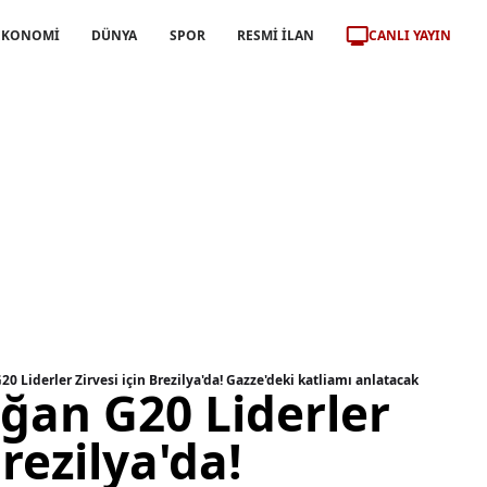
CANLI YAYIN
EKONOMİ
DÜNYA
SPOR
RESMİ İLAN
0 Liderler Zirvesi için Brezilya'da! Gazze'deki katliamı anlatacak
ğan G20 Liderler
Brezilya'da!