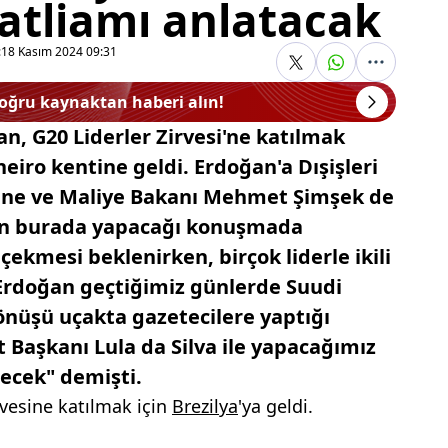
atliamı anlatacak
:
18 Kasım 2024 09:31
doğru kaynaktan haberi alın!
n, G20 Liderler Zirvesi'ne katılmak
neiro kentine geldi. Erdoğan'a Dışişleri
ine ve Maliye Bakanı Mehmet Şimşek de
'ın burada yapacağı konuşmada
çekmesi beklenirken, birçok liderle ikili
rdoğan geçtiğimiz günlerde Suudi
nüşü uçakta gazetecilere yaptığı
 Başkanı Lula da Silva ile yapacağımız
ecek" demişti.
rvesine katılmak için
Brezilya
'ya geldi.