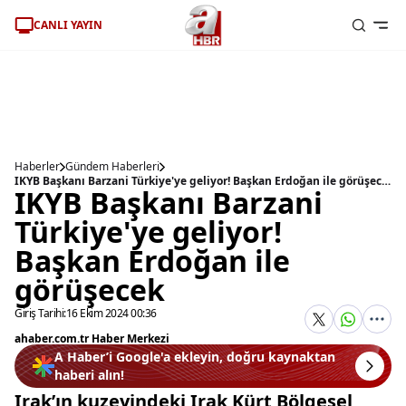
CANLI YAYIN
Haberler
Gündem Haberleri
IKYB Başkanı Barzani Türkiye'ye geliyor! Başkan Erdoğan ile görüşecek
IKYB Başkanı Barzani
Türkiye'ye geliyor!
Başkan Erdoğan ile
görüşecek
Giriş Tarihi:
16 Ekim 2024 00:36
ahaber.com.tr Haber Merkezi
A Haber’i Google'a ekleyin, doğru kaynaktan
haberi alın!
Irak’ın kuzeyindeki Irak Kürt Bölgesel