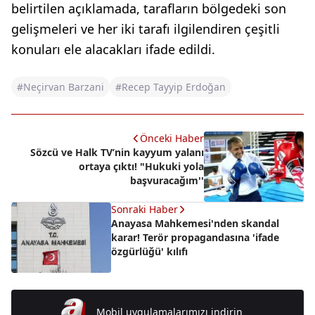
belirtilen açıklamada, tarafların bölgedeki son
gelişmeleri ve her iki tarafı ilgilendiren çeşitli
konuları ele alacakları ifade edildi.
#Neçirvan Barzani
#Recep Tayyip Erdoğan
Önceki Haber
Sözcü ve Halk TV’nin kayyum yalanı
ortaya çıktı! "Hukuki yola
başvuracağım''
Sonraki Haber
Anayasa Mahkemesi'nden skandal
karar! Terör propagandasına 'ifade
özgürlüğü' kılıfı
Mobil uygulamalarımızı indirin